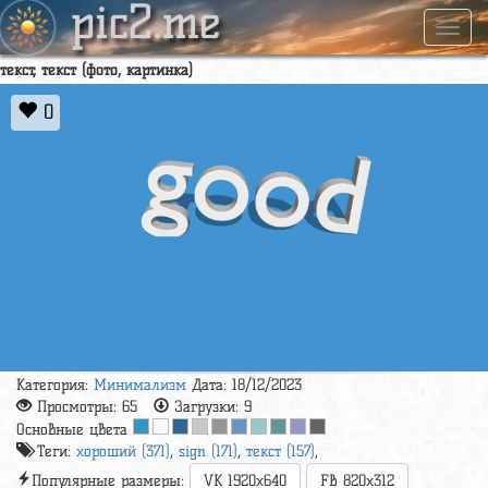
pic2.me
Навиг
текст, текст (фото, картинка)
0
Категория:
Минимализм
Дата: 18/12/2023
Просмотры:
65
Загрузки:
9
Основные цвета
Теги:
хороший (371)
,
sign (171)
,
текст (157)
,
Популярные размеры:
VK 1920x640
FB 820x312