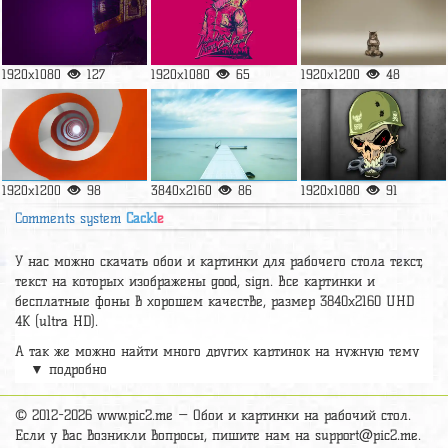
1920x1080
127
1920x1080
65
1920x1200
48
1920x1200
98
3840x2160
86
1920x1080
91
Comments system
Cackl
e
У нас можно скачать обои и картинки для рабочего стола текст,
текст на которых изображены good, sign. Все картинки и
бесплатные фоны в хорошем качестве, размер 3840x2160 UHD
4К (ultra HD).
А так же можно найти много других картинок на нужную тему
▼ подробно
раздел
обои Минимализм
, на сайте pic2.me представлено очень
большое количество красивых широкоформатных картинок, фото
и обоев хорошего hd качества бесплатно и на телефон.
© 2012-2026 www.pic2.me — Обои и картинки на рабочий стол.
Если у вас возникли вопросы, пишите нам на
support@pic2.me
.