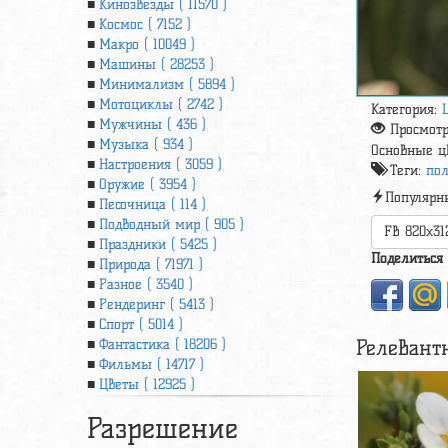
Кинозвезды ( 11570 )
Космос ( 7152 )
Макро ( 10049 )
Машины ( 28253 )
Минимализм ( 5894 )
Мотоциклы ( 2742 )
Категория:
Мужчины ( 436 )
Просмот
Музыка ( 934 )
Основные ц
Настроения ( 3059 )
Теги:
пол
Оружие ( 3954 )
Популярн
Песочница ( 114 )
Подводный мир ( 905 )
FB 820x31
Праздники ( 5425 )
Поделиться
Природа ( 71971 )
Разное ( 3540 )
Рендеринг ( 5413 )
Спорт ( 5014 )
Релевант
Фантастика ( 18206 )
Фильмы ( 14717 )
Цветы ( 12925 )
Разрешение