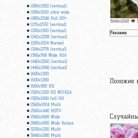
1080x1920 (vertical)
1080x2160 ultra-wide
1080x2340 Full HD+
3840x2160
1170x2532 (vertical)
1200x1920 (vertical)
Реклама
1242x2208 (vertical)
1280x1024 Normal
1284x2778 (vertical)
1366х768 Wide XGA
1440x2560 (vertical)
1440x2880 (vertical)
1600x1200
Похожие 
1600x1280
1600x900 HD
1920x1200 HD WUXGA
1920х1080 full HD
2560x1024 Multi
2560x1440 HDTV
Случайны
2560x1600 Wide
2880x1800 Wide Retina
3200x1200 Multi
3840x1080 Multi