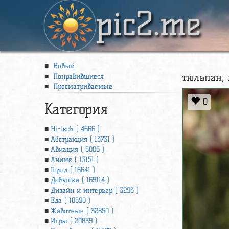
pic2.me
Новый
тюльпан, 
Понравившиеся
Просматриваемые
0
Категория
Hi-tech ( 4666 )
Абстракция ( 13731 )
Авиация ( 5085 )
Аниме ( 13151 )
Город ( 16641 )
Девушки ( 169114 )
Дизайн и интерьер ( 3293 )
Еда ( 10590 )
Животные ( 32850 )
Игры ( 20839 )