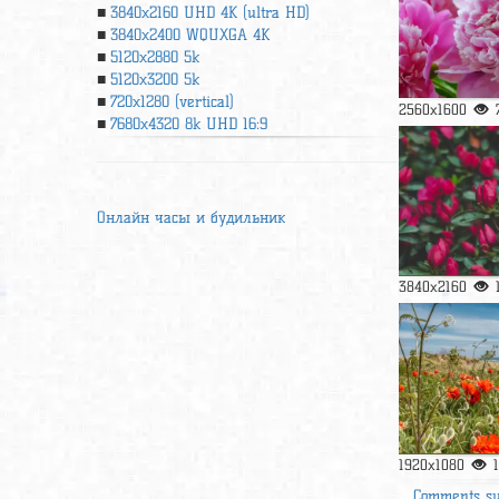
3840x2160 UHD 4К (ultra HD)
3840x2400 WQUXGA 4K
5120x2880 5k
5120x3200 5k
720x1280 (vertical)
2560x1600
7680x4320 8k UHD 16:9
Онлайн часы и будильник
3840x2160
1920x1080
Comments s