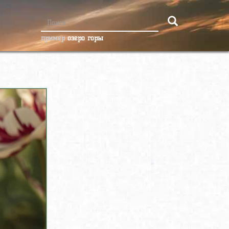
пример
озеро горы