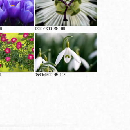
6
1920x1200
106
1
2560x1600
105