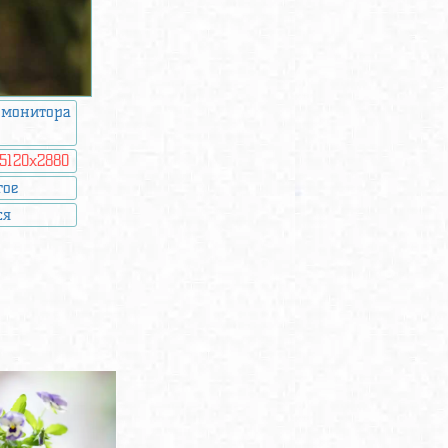
 монитора
5120x2880
гое
ся