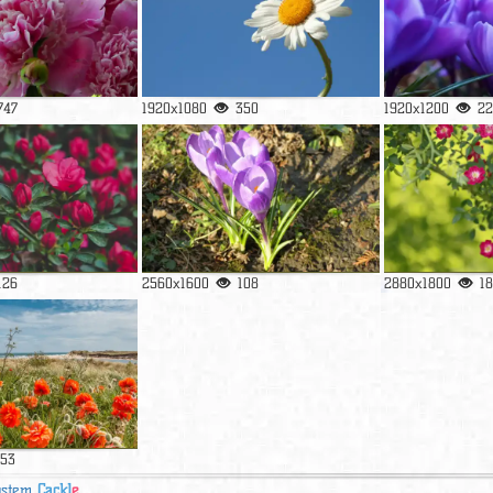
747
1920x1080
350
1920x1200
22
126
2560x1600
108
2880x1800
18
153
ystem
Cackl
e