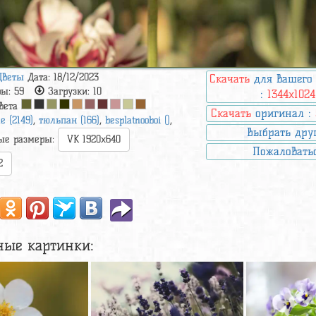
Цветы
Дата: 18/12/2023
Скачать
для вашего
ры:
59
Загрузки:
10
:
1344x1024
вета
Скачать
оригинал :
е (2149)
,
тюльпан (166)
,
besplatnooboi ()
,
Выбрать дру
ые размеры:
VK 1920x640
Пожаловать
2
ные картинки: