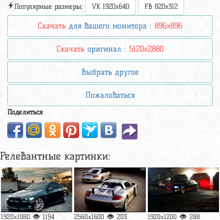
Популярные размеры:
VK 1920x640
FB 820x312
Скачать
для вашего монитора :
896x896
Скачать
оригинал :
5120x2880
Выбрать другое
Пожаловаться
Поделиться
Релевантные картинки:
1920x1080
1194
2560x1600
203
1920x1200
288