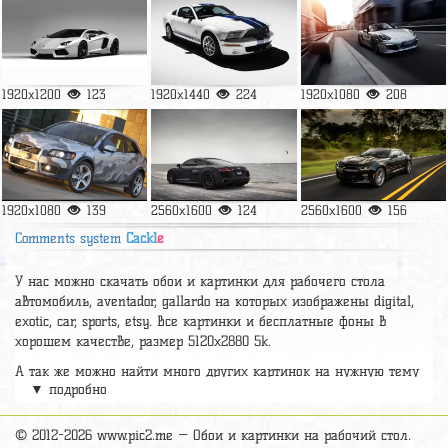
1920x1200
123
1920x1440
224
1920x1080
208
1920x1080
139
2560x1600
124
2560x1600
156
Comments system
Cackl
e
У нас можно скачать обои и картинки для рабочего стола
автомобиль, aventador, gallardo на которых изображены digital,
exotic, car, sports, etsy. Все картинки и бесплатные фоны в
хорошем качестве, размер 5120x2880 5k.
А так же можно найти много других картинок на нужную тему
▼ подробно
раздел
обои Машины
, на сайте pic2.me представлено очень
большое количество красивых широкоформатных картинок, фото
и обоев хорошего hd качества бесплатно и на телефон.
© 2012-2026 www.pic2.me — Обои и картинки на рабочий стол.