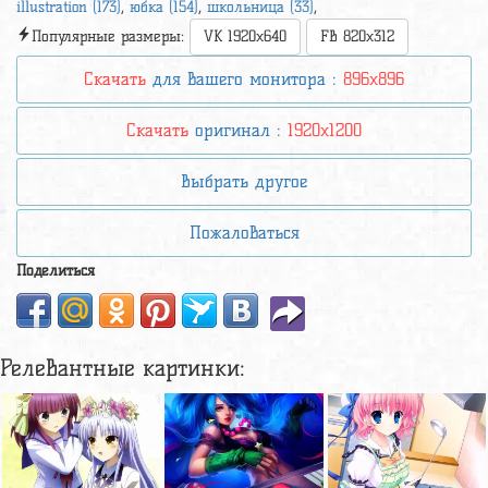
illustration (173)
,
юбка (154)
,
школьница (33)
,
Популярные размеры:
VK 1920x640
FB 820x312
Скачать
для вашего монитора :
896x896
Скачать
оригинал :
1920x1200
Выбрать другое
Пожаловаться
Поделиться
Релевантные картинки: