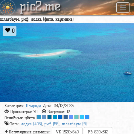
pic2.me
Навиг
шлагбаум, риф, лодка (фото, картинка)
0
Категория:
Природа
Дата: 24/12/2023
Просмотры:
70
Загрузки:
13
Основные цвета
Теги:
лодка (406)
,
риф (56)
,
шлагбаум (9)
,
Популярные размеры:
VK 1920x640
FB 820x312