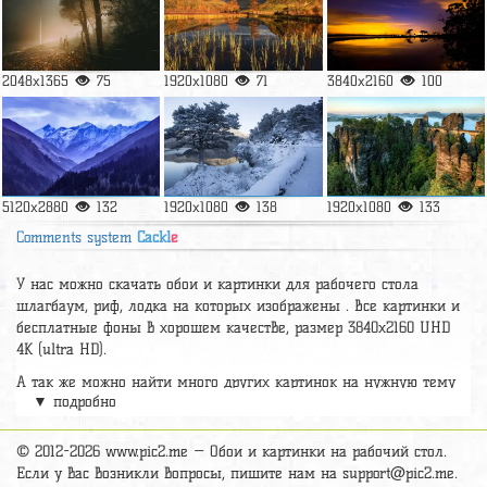
2048x1365
75
1920x1080
71
3840x2160
100
5120x2880
132
1920x1080
138
1920x1080
133
Comments system
Cackl
e
У нас можно скачать обои и картинки для рабочего стола
шлагбаум, риф, лодка на которых изображены . Все картинки и
бесплатные фоны в хорошем качестве, размер 3840x2160 UHD
4К (ultra HD).
А так же можно найти много других картинок на нужную тему
▼ подробно
раздел
обои Природа
, на сайте pic2.me представлено очень
большое количество красивых широкоформатных картинок, фото
и обоев хорошего hd качества бесплатно и на телефон.
© 2012-2026 www.pic2.me — Обои и картинки на рабочий стол.
Если у вас возникли вопросы, пишите нам на
support@pic2.me
.