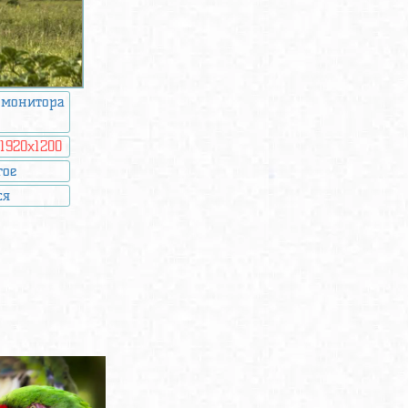
 монитора
:
1920x1200
гое
ся