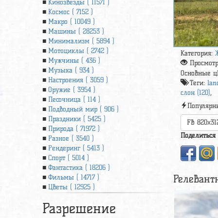
Кинозвезды ( 11571 )
Космос ( 7152 )
Макро ( 10049 )
Машины ( 28253 )
Минимализм ( 5894 )
Мотоциклы ( 2742 )
Категория:
Мужчины ( 436 )
Просмот
Музыка ( 934 )
Основные ц
Настроения ( 3059 )
Теги:
lan
Оружие ( 3954 )
слон (120)
,
Песочница ( 114 )
Популярн
Подводный мир ( 906 )
Праздники ( 5425 )
FB 820x31
Природа ( 71972 )
Поделиться
Разное ( 3540 )
Рендеринг ( 5413 )
Спорт ( 5014 )
Фантастика ( 18206 )
Релевант
Фильмы ( 14717 )
Цветы ( 12925 )
Разрешение