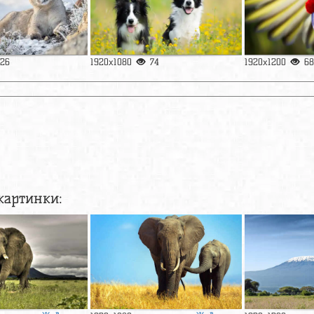
126
1920x1080
74
1920x1200
68
картинки: