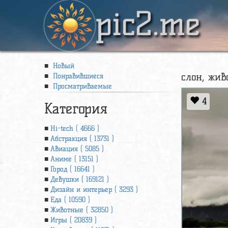
pic2.me
Новый
слон, живо
Понравившиеся
Просматриваемые
4
Категория
Hi-tech ( 4666 )
Абстракция ( 13731 )
Авиация ( 5085 )
Аниме ( 13151 )
Город ( 16641 )
Девушки ( 169121 )
Дизайн и интерьер ( 3293 )
Еда ( 10590 )
Животные ( 32850 )
Игры ( 20839 )