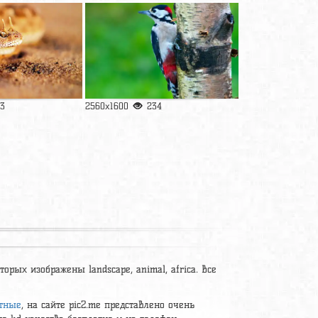
53
2560x1600
234
орых изображены landscape, animal, africa. Все
тные
, на сайте pic2.me представлено очень