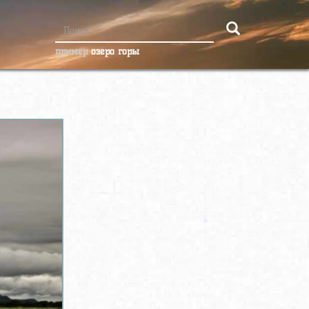
пример
озеро горы