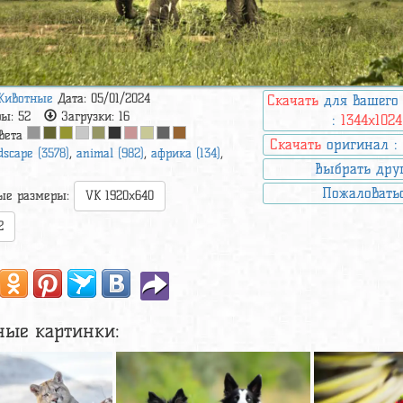
Животные
Дата: 05/01/2024
Скачать
для вашего
ры:
52
Загрузки:
16
:
1344x1024
вета
Скачать
оригинал 
dscape (3578)
,
animal (982)
,
африка (134)
,
Выбрать дру
Пожаловать
ые размеры:
VK 1920x640
2
ные картинки: