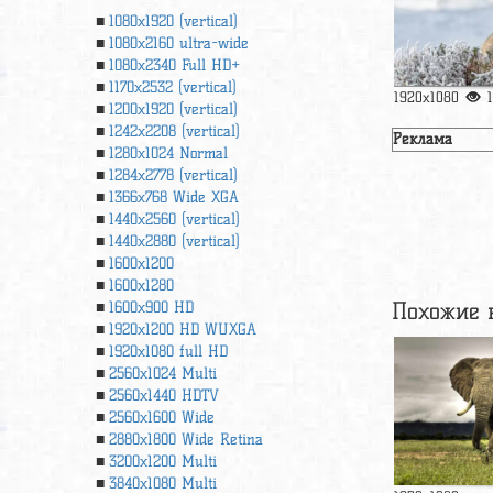
1080x1920 (vertical)
1080x2160 ultra-wide
1080x2340 Full HD+
1170x2532 (vertical)
1920x1080
1200x1920 (vertical)
1242x2208 (vertical)
Реклама
1280x1024 Normal
1284x2778 (vertical)
1366х768 Wide XGA
1440x2560 (vertical)
1440x2880 (vertical)
1600x1200
1600x1280
Похожие 
1600x900 HD
1920x1200 HD WUXGA
1920х1080 full HD
2560x1024 Multi
2560x1440 HDTV
2560x1600 Wide
2880x1800 Wide Retina
3200x1200 Multi
3840x1080 Multi