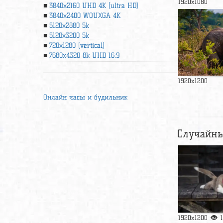
1920x1080
3840x2160 UHD 4К (ultra HD)
3840x2400 WQUXGA 4K
5120x2880 5k
5120x3200 5k
720x1280 (vertical)
7680x4320 8k UHD 16:9
1920x1200
Онлайн часы и будильник
Случайны
1920x1200