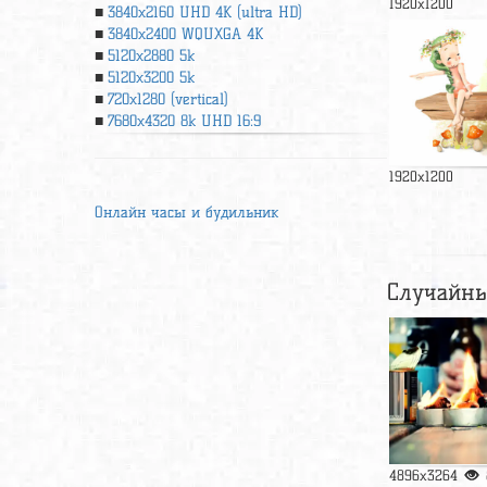
1920x1200
3840x2160 UHD 4К (ultra HD)
3840x2400 WQUXGA 4K
5120x2880 5k
5120x3200 5k
720x1280 (vertical)
7680x4320 8k UHD 16:9
1920x1200
Онлайн часы и будильник
Случайны
4896x3264