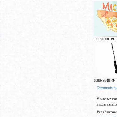
1920x1080
4000x2648
Comments s
У нас можно
embarrassm
Релевантны