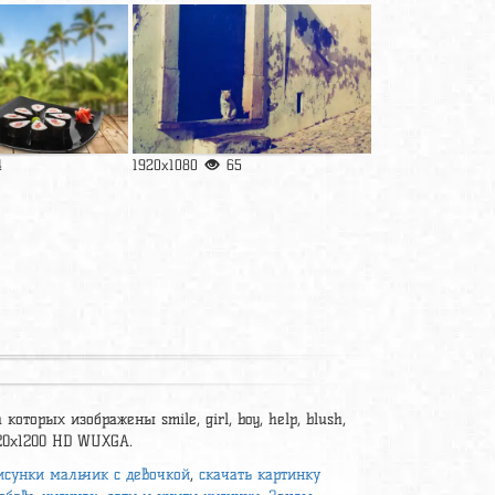
4
1920x1080
65
оторых изображены smile, girl, boy, help, blush,
920x1200 HD WUXGA.
исунки мальчик с девочкой
,
скачать картинку