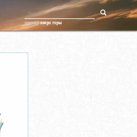
пример
озеро горы