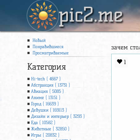
pic2.me
Новый
зачем сто
Понравившиеся
Просматриваемые
1
Категория
Hi-tech ( 4667 )
Абстракция ( 13731 )
Авиация ( 5085 )
Аниме ( 13151 )
Город ( 16639 )
Девушки ( 169113 )
Дизайн и интерьер ( 3293 )
Еда ( 10582 )
Животные ( 32850 )
Игры ( 20832 )