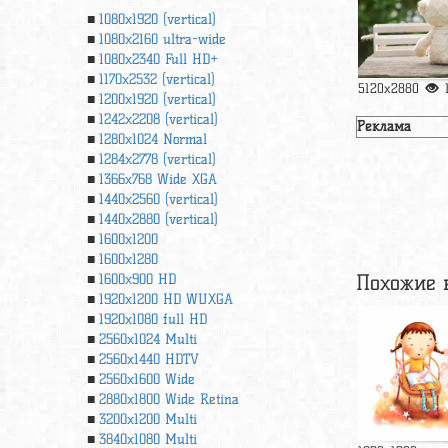
1080x1920 (vertical)
1080x2160 ultra-wide
1080x2340 Full HD+
1170x2532 (vertical)
5120x2880
1200x1920 (vertical)
1242x2208 (vertical)
Реклама
1280x1024 Normal
1284x2778 (vertical)
1366х768 Wide XGA
1440x2560 (vertical)
1440x2880 (vertical)
1600x1200
1600x1280
Похожие 
1600x900 HD
1920x1200 HD WUXGA
1920х1080 full HD
2560x1024 Multi
2560x1440 HDTV
2560x1600 Wide
2880x1800 Wide Retina
3200x1200 Multi
3840x1080 Multi