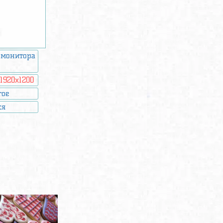
 монитора
:
1920x1200
гое
ся