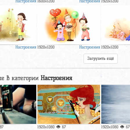
Настроения
Настроения
1600x1200
1920x1200
Настроения
Настроения
1920x1200
1920x1200
Загрузить ещё
е в категории
Настроения
87
1920x1080
67
1920x1080
67