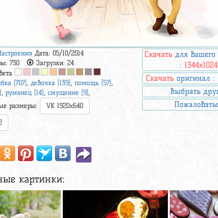
Настроения
Дата: 05/10/2014
Скачать
для вашего
ры:
730
Загрузки:
24
:
1344x1024
вета
Скачать
оригинал 
бка (707)
,
девочка (139)
,
помощь (57)
,
Выбрать дру
)
,
румянец (14)
,
смущение (9)
,
Пожаловать
ые размеры:
VK 1920x640
2
ные картинки: