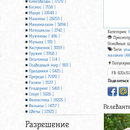
Кинозвезды ( 11570 )
Космос ( 7158 )
Макро ( 10049 )
Машины ( 28253 )
Минимализм ( 5894 )
Мотоциклы ( 2742 )
Категория:
Мужчины ( 436 )
Просмот
Музыка ( 931 )
Основные ц
Настроения ( 3059 )
Теги:
улы
Оружие ( 3958 )
мальчик (44
Песочница ( 114 )
Популярн
Подводный мир ( 903 )
Праздники ( 5425 )
FB 820x31
Природа ( 71970 )
Поделиться
Разное ( 3537 )
Рендеринг ( 5418 )
Спорт ( 5026 )
Фантастика ( 18205 )
Релевант
Фильмы ( 14717 )
Цветы ( 12925 )
Разрешение