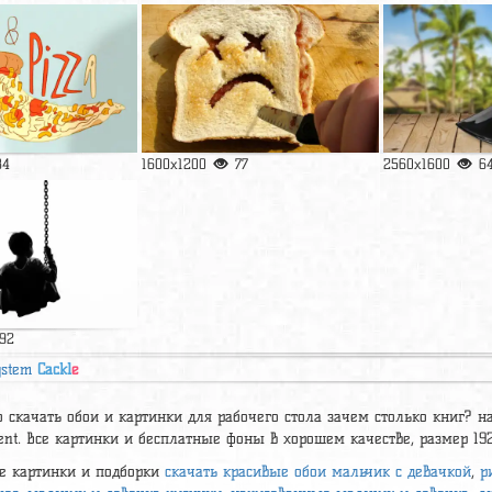
84
1600x1200
77
2560x1600
6
92
ystem
Cackl
e
 скачать обои и картинки для рабочего стола зачем столько книг? на к
ent. Все картинки и бесплатные фоны в хорошем качестве, размер 1
е картинки и подборки
скачать красивые обои мальчик с девачкой
,
р