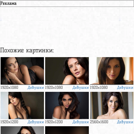
Реклама
Похожие картинки:
Девушки
Девушки
Девушки
1920x1080
1920x1080
1920x1080
Девушки
Девушки
Девушки
1920x1200
1920x1200
2560x1600