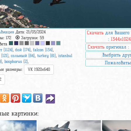
Авиация
Дата: 21/03/2024
Скачать
для вашего
ры:
172
Загрузки:
59
:
1344x1024
вета
Скачать
оригинал 
т (1124)
,
бой (174)
,
falcon (134)
,
Выбрать дру
(121)
,
сольный (84)
,
turkey (81)
,
istanbul
8)
,
bosphorus (2)
,
Пожаловать
ые размеры:
VK 1920x640
2
ные картинки: