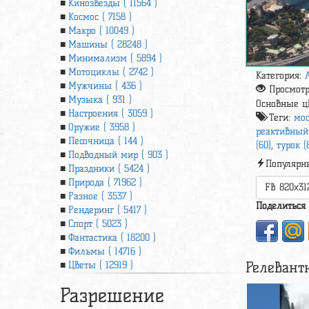
Кинозвезды ( 11564 )
Космос ( 7158 )
Макро ( 10049 )
Машины ( 28248 )
Минимализм ( 5894 )
Мотоциклы ( 2742 )
Категория:
Мужчины ( 436 )
Просмот
Музыка ( 931 )
Основные ц
Настроения ( 3059 )
Теги:
мос
Оружие ( 3958 )
реактивный 
Песочница ( 144 )
(60)
,
турок (
Подводный мир ( 903 )
Популярн
Праздники ( 5424 )
Природа ( 71962 )
FB 820x31
Разное ( 3537 )
Поделиться
Рендеринг ( 5417 )
Спорт ( 5023 )
Фантастика ( 18200 )
Фильмы ( 14716 )
Релевант
Цветы ( 12919 )
Разрешение