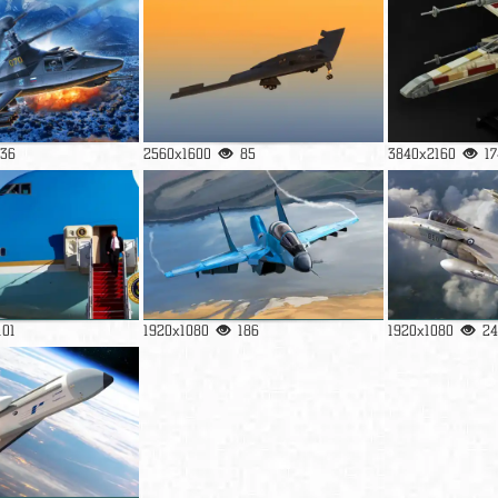
136
2560x1600
85
3840x2160
17
101
1920x1080
186
1920x1080
24