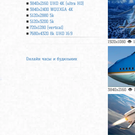
3840x2160 UHD 4К (ultra HD)
3840x2400 WQUXGA 4K
5120x2880 5k
5120x3200 5k
720x1280 (vertical)
7680x4320 8k UHD 16:9
1920x1080
Онлайн часы и будильник
3840x2160