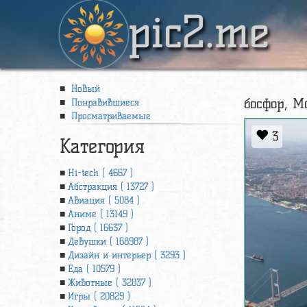
pic2.me
Новый
босфор, М
Понравившиеся
Просматриваемые
3
Категория
Hi-tech ( 4667 )
Абстракция ( 13727 )
Авиация ( 5084 )
Аниме ( 13149 )
Город ( 16637 )
Девушки ( 168987 )
Дизайн и интерьер ( 3293 )
Еда ( 10579 )
Животные ( 32837 )
Игры ( 20829 )