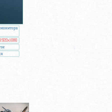
 монитора
:
1920x1080
гое
ся