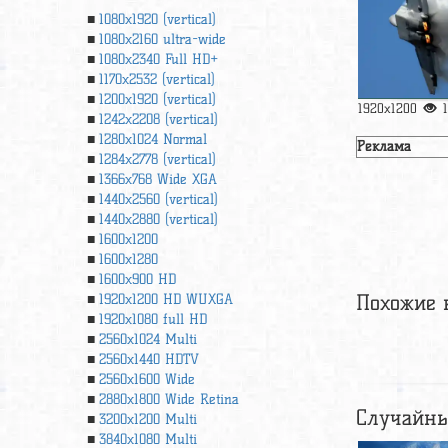
1080x1920 (vertical)
1080x2160 ultra-wide
1080x2340 Full HD+
1170x2532 (vertical)
1200x1920 (vertical)
1920x1200
1242x2208 (vertical)
1280x1024 Normal
Реклама
1284x2778 (vertical)
1366х768 Wide XGA
1440x2560 (vertical)
1440x2880 (vertical)
1600x1200
1600x1280
1600x900 HD
Похожие 
1920x1200 HD WUXGA
1920х1080 full HD
2560x1024 Multi
2560x1440 HDTV
2560x1600 Wide
2880x1800 Wide Retina
Случайны
3200x1200 Multi
3840x1080 Multi