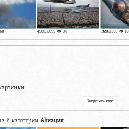
160
4508x2899
94
1920x1200
16
картинки:
Загрузить ещё
е в категории
Авиация