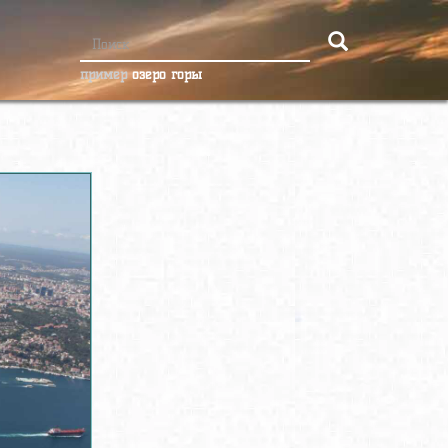
пример
озеро горы