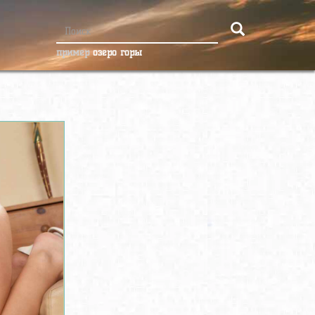
пример
озеро горы