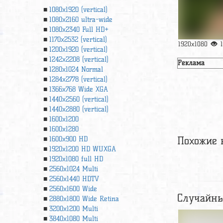
1080x1920 (vertical)
1080x2160 ultra-wide
1080x2340 Full HD+
1170x2532 (vertical)
1920x1080
1200x1920 (vertical)
1242x2208 (vertical)
Реклама
1280x1024 Normal
1284x2778 (vertical)
1366х768 Wide XGA
1440x2560 (vertical)
1440x2880 (vertical)
1600x1200
1600x1280
Похожие 
1600x900 HD
1920x1200 HD WUXGA
1920х1080 full HD
2560x1024 Multi
2560x1440 HDTV
2560x1600 Wide
Случайны
2880x1800 Wide Retina
3200x1200 Multi
3840x1080 Multi