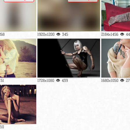
268
1920x1200
345
2184x1456
44
151
1728x1080
439
1680x1050
27
210