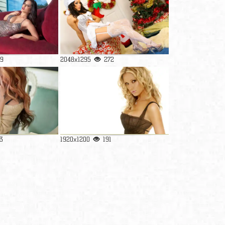
9
2048x1295
272
3
1920x1200
191