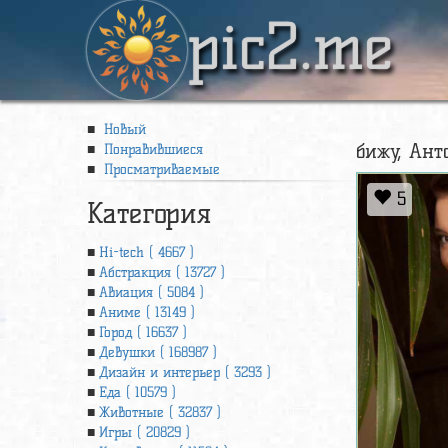
pic2.me
Новый
бижу, Ант
Понравившиеся
Просматриваемые
5
Категория
Hi-tech ( 4667 )
Абстракция ( 13727 )
Авиация ( 5084 )
Аниме ( 13149 )
Город ( 16637 )
Девушки ( 168987 )
Дизайн и интерьер ( 3293 )
Еда ( 10579 )
Животные ( 32837 )
Игры ( 20829 )