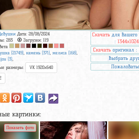
Девушки
Дата: 28/08/2024
Скачать
для вашего
ры:
283
Загрузки:
119
:
1344x1024
вета
Скачать
оригинал 
ушка (21749)
,
камень (371)
,
мелиса (168)
,
Выбрать дру
ijou (3)
,
Пожаловать
ые размеры:
VK 1920x640
2
ные картинки:
Показать фото