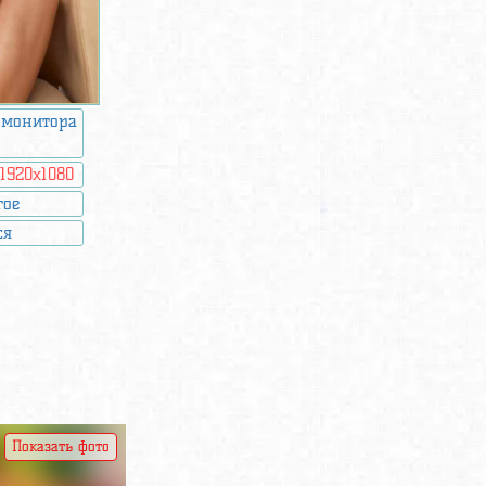
 монитора
:
1920x1080
гое
ся
Показать фото