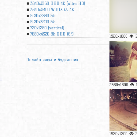
3840x2160 UHD 4К (ultra HD)
3840x2400 WQUXGA 4K
5120x2880 5k
5120x3200 5k
720x1280 (vertical)
7680x4320 8k UHD 16:9
1920x1080
Онлайн часы и будильник
2560x1600
1920x1200