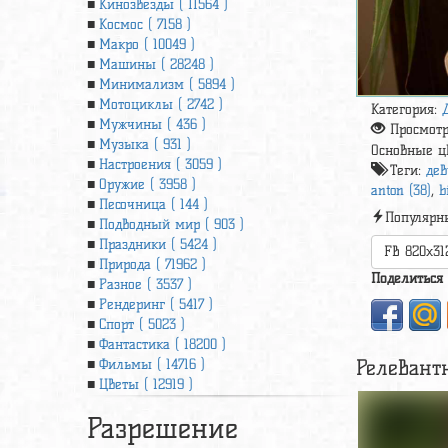
Кинозвезды ( 11564 )
Космос ( 7158 )
Макро ( 10049 )
Машины ( 28248 )
Минимализм ( 5894 )
Мотоциклы ( 2742 )
Категория:
Мужчины ( 436 )
Просмот
Музыка ( 931 )
Основные ц
Настроения ( 3059 )
Теги:
дев
Оружие ( 3958 )
anton (38)
,
b
Песочница ( 144 )
Популярн
Подводный мир ( 903 )
Праздники ( 5424 )
FB 820x31
Природа ( 71962 )
Поделиться
Разное ( 3537 )
Рендеринг ( 5417 )
Спорт ( 5023 )
Фантастика ( 18200 )
Релевант
Фильмы ( 14716 )
Цветы ( 12919 )
Разрешение