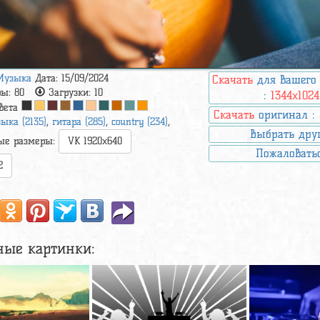
Музыка
Дата: 15/09/2024
Скачать
для вашего
ры:
80
Загрузки:
10
:
1344x1024
вета
Скачать
оригинал :
ыка (2135)
,
гитара (285)
,
country (234)
,
Выбрать дру
ые размеры:
VK 1920x640
Пожаловать
2
ные картинки: