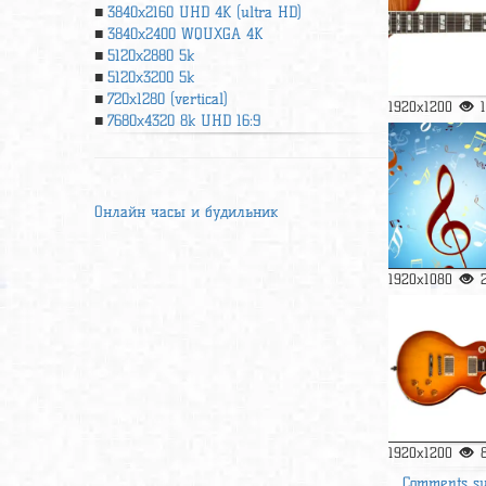
3840x2160 UHD 4К (ultra HD)
3840x2400 WQUXGA 4K
5120x2880 5k
5120x3200 5k
720x1280 (vertical)
1920x1200
7680x4320 8k UHD 16:9
Онлайн часы и будильник
1920x1080
1920x1200
Comments s