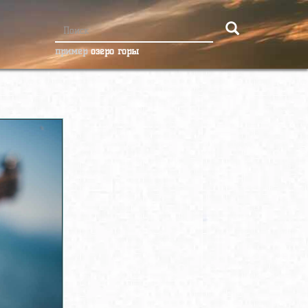
пример
озеро горы