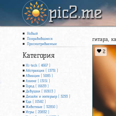
pic2.me
Новый
гитара, к
Понравившиеся
Просматриваемые
2
Категория
Hi-tech ( 4667 )
Абстракция ( 13731 )
Авиация ( 5085 )
Аниме ( 13151 )
Город ( 16639 )
Девушки ( 169113 )
Дизайн и интерьер ( 3293 )
Еда ( 10582 )
Животные ( 32850 )
Игры ( 20832 )