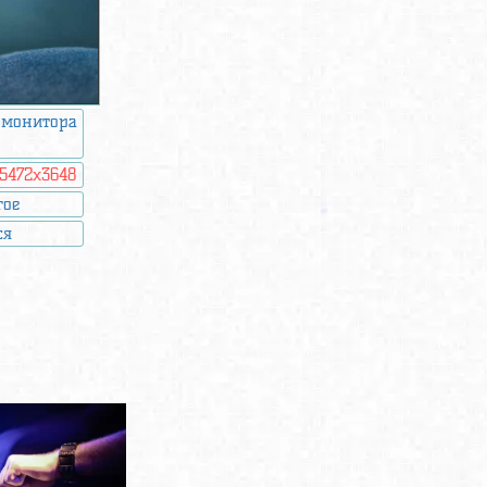
 монитора
5472x3648
гое
ся