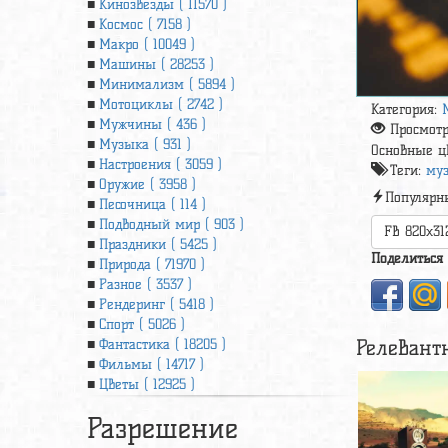
Кинозвезды ( 11570 )
Космос ( 7158 )
Макро ( 10049 )
Машины ( 28253 )
Минимализм ( 5894 )
Мотоциклы ( 2742 )
Категория:
Мужчины ( 436 )
Просмот
Музыка ( 931 )
Основные ц
Настроения ( 3059 )
Теги:
муз
Оружие ( 3958 )
Популярн
Песочница ( 114 )
Подводный мир ( 903 )
FB 820x31
Праздники ( 5425 )
Поделиться
Природа ( 71970 )
Разное ( 3537 )
Рендеринг ( 5418 )
Спорт ( 5026 )
Релевант
Фантастика ( 18205 )
Фильмы ( 14717 )
Цветы ( 12925 )
Разрешение