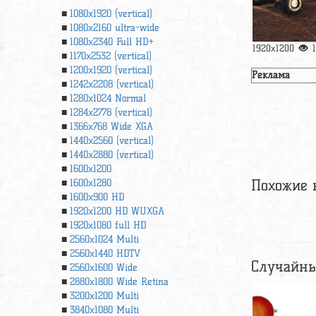
1080x1920 (vertical)
1080x2160 ultra-wide
1080x2340 Full HD+
1920x1200
1170x2532 (vertical)
1200x1920 (vertical)
Реклама
1242x2208 (vertical)
1280x1024 Normal
1284x2778 (vertical)
1366х768 Wide XGA
1440x2560 (vertical)
1440x2880 (vertical)
1600x1200
Похожие 
1600x1280
1600x900 HD
1920x1200 HD WUXGA
1920х1080 full HD
2560x1024 Multi
2560x1440 HDTV
Случайны
2560x1600 Wide
2880x1800 Wide Retina
3200x1200 Multi
3840x1080 Multi