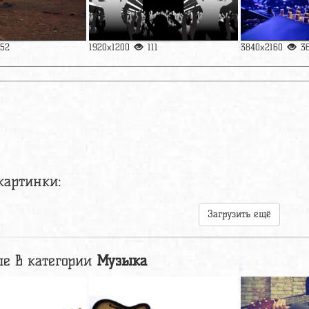
152
1920x1200
111
3840x2160
3
картинки:
Загрузить ещё
е в категории
Музыка