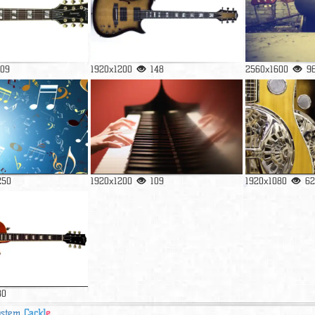
109
1920x1200
148
2560x1600
9
250
1920x1200
109
1920x1080
62
80
ystem
Cackl
e