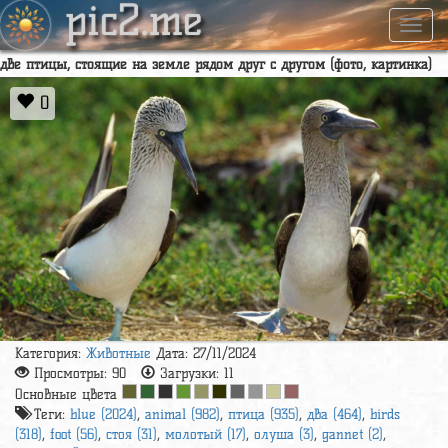
pic2.me
Навиг
две птицы, стоящие на земле рядом друг с другом (фото, картинка)
0
Категория:
Животные
Дата: 27/11/2024
Просмотры:
90
Загрузки:
11
Основные цвета
Теги:
blue (2024)
,
animal (982)
,
птица (935)
,
два (464)
,
birds
(318)
,
foot (56)
,
стоя (31)
,
молотый (17)
,
олуша (3)
,
gannet (2)
,