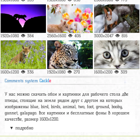
1920x1080
384
2560x1600
406
3000x2047
816
1600x1200
336
1920x1080
270
1600x1200
309
Comments system
Cackl
e
У нас можно скачать обои и картинки для рабочего стола две
птицы, стоящие на земле рядом друг с другом на которых
изображены blue, bird, birds, animal, two, foot, ground, booby,
gannet, galapago. Все картинки и бесплатные фоны в хорошем
качестве, размер 1600x1200.
▼ подробно
А так же можно найти много других картинок на нужную тему
раздел
обои Животные
, на сайте pic2.me представлено очень