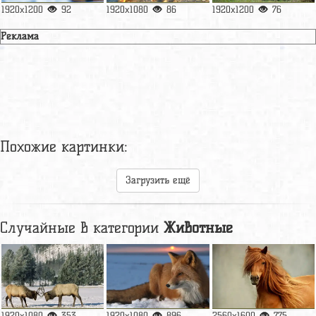
1920x1200
92
1920x1080
86
1920x1200
76
Реклама
Похожие картинки:
Загрузить ещё
Случайные в категории
Животные
1920x1080
353
1920x1080
896
2560x1600
775