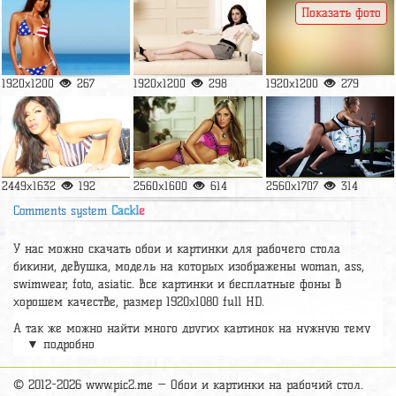
Показать фото
1920x1200
267
1920x1200
298
1920x1200
279
2449x1632
192
2560x1600
614
2560x1707
314
Comments system
Cackl
e
У нас можно скачать обои и картинки для рабочего стола
бикини, девушка, модель на которых изображены woman, ass,
swimwear, foto, asiatic. Все картинки и бесплатные фоны в
хорошем качестве, размер 1920х1080 full HD.
А так же можно найти много других картинок на нужную тему
▼ подробно
раздел
обои Девушки
, на сайте pic2.me представлено очень
большое количество красивых широкоформатных картинок, фото
и обоев хорошего hd качества бесплатно и на телефон.
© 2012-2026 www.pic2.me — Обои и картинки на рабочий стол.