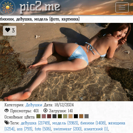
pic2.me
Навиг
бикини, девушка, модель (фото, картинка)
3
Категория:
Девушки
Дата: 18/12/2024
Просмотры:
401
Загрузки:
141
Основные цвета
Теги:
девушка (21749)
,
модель (3963)
,
бикини (1408)
,
женщина
(1254)
,
ass (793)
,
foto (506)
,
swimwear (200)
,
азиатский (1)
,