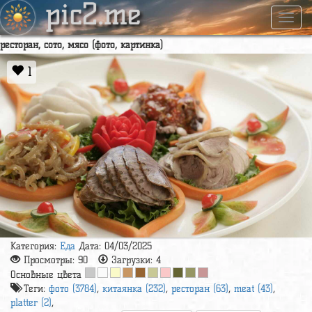
pic2.me
Навиг
ресторан, сото, мясо (фото, картинка)
1
Категория:
Еда
Дата: 04/03/2025
Просмотры:
90
Загрузки:
4
Основные цвета
Теги:
фото (3784)
,
китаянка (232)
,
ресторан (63)
,
meat (43)
,
platter (2)
,