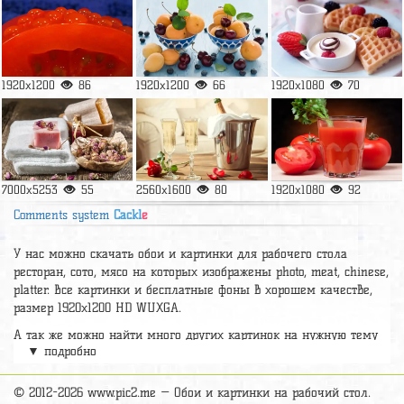
1920x1200
86
1920x1200
66
1920x1080
70
7000x5253
55
2560x1600
80
1920x1080
92
Comments system
Cackl
e
У нас можно скачать обои и картинки для рабочего стола
ресторан, сото, мясо на которых изображены photo, meat, chinese,
platter. Все картинки и бесплатные фоны в хорошем качестве,
размер 1920x1200 HD WUXGA.
А так же можно найти много других картинок на нужную тему
▼ подробно
раздел
обои Еда
, на сайте pic2.me представлено очень большое
количество красивых широкоформатных картинок, фото и обоев
хорошего hd качества бесплатно и на телефон.
© 2012-2026 www.pic2.me — Обои и картинки на рабочий стол.