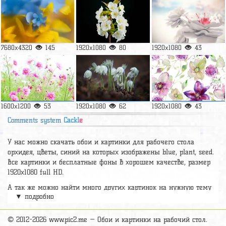
7680x4320
145
1920x1080
80
1920x1080
43
1600x1200
53
1920x1080
62
1920x1080
43
Comments system
Cackl
e
У нас можно скачать обои и картинки для рабочего стола
орхидея, цветы, синий на которых изображены blue, plant, seed.
Все картинки и бесплатные фоны в хорошем качестве, размер
1920х1080 full HD.
А так же можно найти много других картинок на нужную тему
▼ подробно
раздел
обои Цветы
, на сайте pic2.me представлено очень
большое количество красивых широкоформатных картинок, фото
и обоев хорошего hd качества бесплатно и на телефон.
© 2012-2026 www.pic2.me — Обои и картинки на рабочий стол.