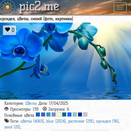
pic2.me
Навиг
орхидея, цветы, синий (фото, картинка)
0
Категория:
Цветы
Дата: 17/04/2025
Просмотры:
139
Загрузки:
6
Основные цвета
Теги:
цветы (4063)
,
blue (2024)
,
растение (291)
,
орхидея (96)
,
seed (20)
,