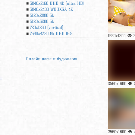
3840x2160 UHD 4К (ultra HD)
3840x2400 WQUXGA 4K
5120x2880 5k
5120x3200 5k
720x1280 (vertical)
7680x4320 8k UHD 16:9
1920x1200
Онлайн часы и будильник
2560x1600
2560x1600