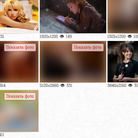
231
1920x1200
149
1920x1200
10
Показать фото
Показать фото
364
5120x2880
331
3840x2160
3
Показать фото
411