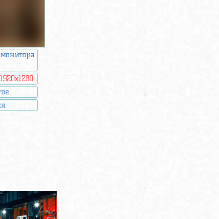
 монитора
:
1920x1280
гое
ся