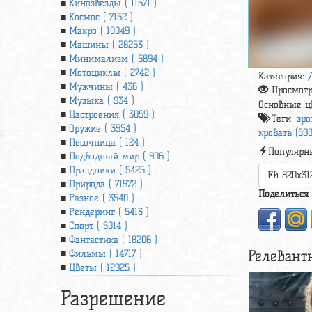
Кинозвезды ( 11571 )
Космос ( 7152 )
Макро ( 10049 )
Машины ( 28253 )
Минимализм ( 5894 )
Мотоциклы ( 2742 )
Категория:
Мужчины ( 436 )
Просмот
Музыка ( 934 )
Основные ц
Настроения ( 3059 )
Теги:
эро
Оружие ( 3954 )
кровать (598
Песочница ( 124 )
Популярн
Подводный мир ( 906 )
Праздники ( 5425 )
FB 820x31
Природа ( 71972 )
Поделиться
Разное ( 3540 )
Рендеринг ( 5413 )
Спорт ( 5014 )
Фантастика ( 18206 )
Релевант
Фильмы ( 14717 )
Цветы ( 12925 )
Разрешение