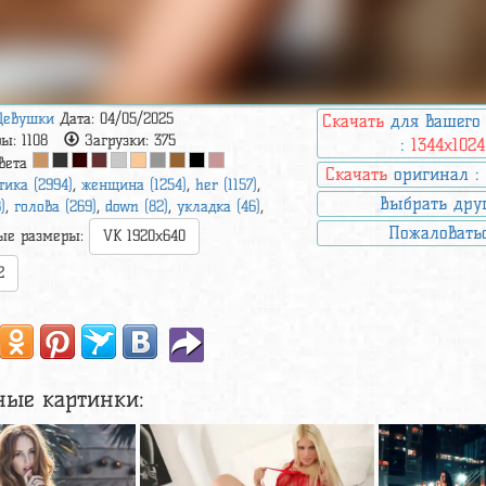
Девушки
Дата: 04/05/2025
Скачать
для вашего
ры:
1108
Загрузки:
375
:
1344x1024
вета
Скачать
оригинал 
тика (2994)
,
женщина (1254)
,
her (1157)
,
Выбрать дру
)
,
голова (269)
,
down (82)
,
укладка (46)
,
Пожаловать
ые размеры:
VK 1920x640
2
ные картинки: