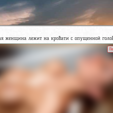
я женщина лежит на кровати с опущенной голово
По