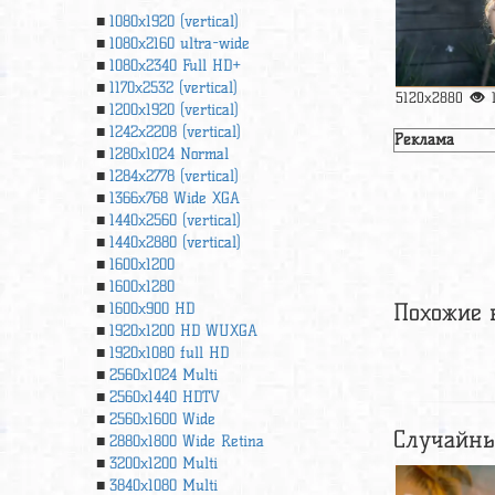
1080x1920 (vertical)
1080x2160 ultra-wide
1080x2340 Full HD+
1170x2532 (vertical)
5120x2880
1200x1920 (vertical)
1242x2208 (vertical)
Реклама
1280x1024 Normal
1284x2778 (vertical)
1366х768 Wide XGA
1440x2560 (vertical)
1440x2880 (vertical)
1600x1200
1600x1280
Похожие 
1600x900 HD
1920x1200 HD WUXGA
1920х1080 full HD
2560x1024 Multi
2560x1440 HDTV
2560x1600 Wide
Случайны
2880x1800 Wide Retina
3200x1200 Multi
3840x1080 Multi