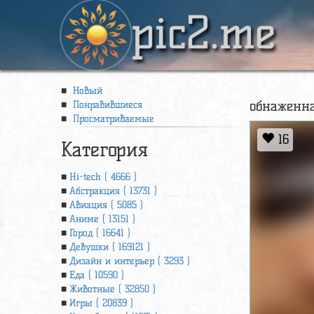
pic2.me
Новый
обнаженна
Понравившиеся
Просматриваемые
16
Категория
Hi-tech ( 4666 )
Абстракция ( 13731 )
Авиация ( 5085 )
Аниме ( 13151 )
Город ( 16641 )
Девушки ( 169121 )
Дизайн и интерьер ( 3293 )
Еда ( 10590 )
Животные ( 32850 )
Игры ( 20839 )