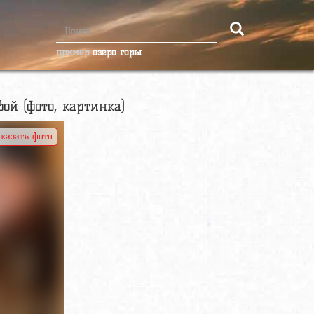
пример
озеро горы
й (фото, картинка)
казать фото