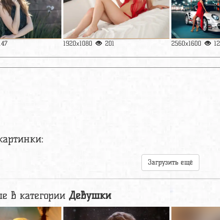
147
1920x1080
201
2560x1600
1
картинки:
Загрузить ещё
е в категории
Девушки