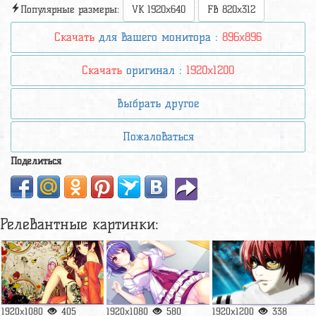
Популярные размеры:
VK 1920x640
FB 820x312
Скачать
для вашего монитора :
896x896
Скачать
оригинал :
1920x1200
Выбрать другое
Пожаловаться
Поделиться
Релевантные картинки:
1920x1080
405
1920x1080
580
1920x1200
338