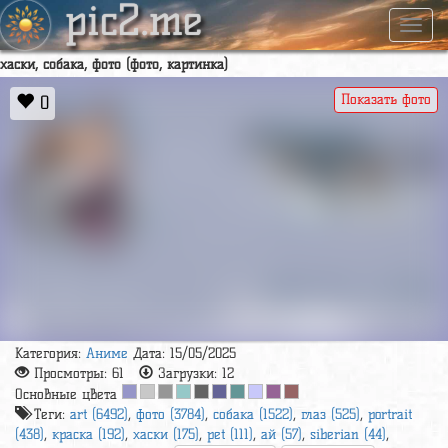
pic2.me
Навиг
хаски, собака, фото (фото, картинка)
Показать фото
0
Категория:
Аниме
Дата: 15/05/2025
Просмотры:
61
Загрузки:
12
Основные цвета
Теги:
art (6492)
,
фото (3784)
,
собака (1522)
,
глаз (525)
,
portrait
(438)
,
краска (192)
,
хаски (175)
,
pet (111)
,
ай (57)
,
siberian (44)
,