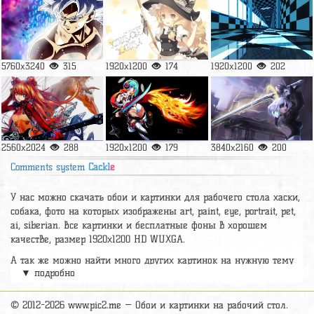
5760x3240
315
1920x1200
174
1920x1200
202
2560x2024
288
1920x1200
179
3840x2160
200
Comments system
Cackl
e
У нас можно скачать обои и картинки для рабочего стола хаски,
собака, фото на которых изображены art, paint, eye, portrait, pet,
ai, siberian. Все картинки и бесплатные фоны в хорошем
качестве, размер 1920x1200 HD WUXGA.
А так же можно найти много других картинок на нужную тему
▼ подробно
раздел
обои Аниме
, на сайте pic2.me представлено очень
большое количество красивых широкоформатных картинок, фото
и обоев хорошего hd качества бесплатно и на телефон.
© 2012-2026 www.pic2.me — Обои и картинки на рабочий стол.