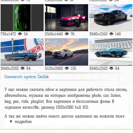
736x1472
56
2560x1440
76
3840x2160
148
3840x2160
84
5120x2880
126
3840x2160
84
Comments system
Cackl
e
У нас можно скачать обои и картинки для рабочего стола песнь,
автомобиль, музыка на которых изображены photo, car, listen,
bag, pac, ride, playlist. Все картинки и бесплатные фоны в
хорошем качестве, размер 1920х1080 full HD.
А так же можно найти много других картинок на нужную тему
▼ подробно
раздел
обои Машины
, на сайте pic2.me представлено очень
большое количество красивых широкоформатных картинок, фото