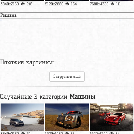
3840x2160
216
5120x2880
154
7680x4320
111
Реклама
Похожие картинки:
Загрузить ещё
Случайные в категории
Машины
3840x2160
70
1920x1080
81
1920x1200
84