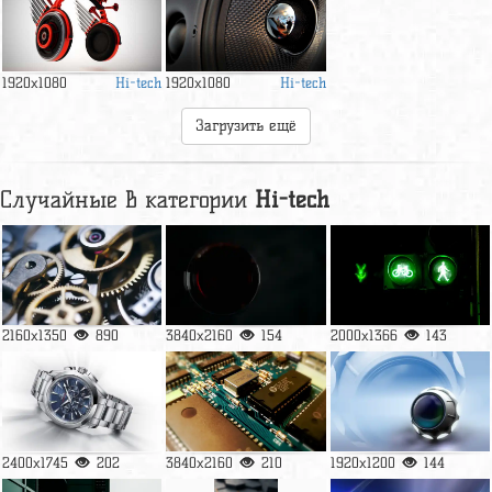
Hi-tech
Hi-tech
1920x1080
1920x1080
Загрузить ещё
Случайные в категории
Hi-tech
2160x1350
890
3840x2160
154
2000x1366
143
2400x1745
202
3840x2160
210
1920x1200
144