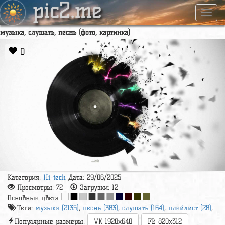
pic2.me
Навиг
музыка, слушать, песнь (фото, картинка)
0
Категория:
Hi-tech
Дата: 29/06/2025
Просмотры:
72
Загрузки:
12
Основные цвета
Теги:
музыка (2135)
,
песнь (383)
,
слушать (164)
,
плейлист (28)
,
Популярные размеры:
VK 1920x640
FB 820x312