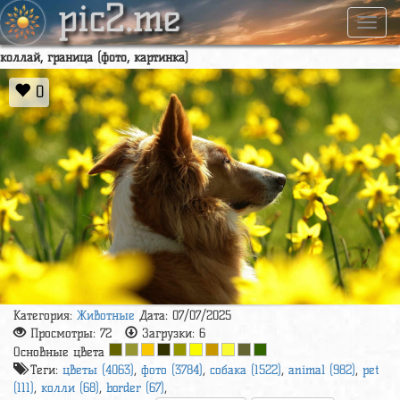
pic2.me
Навиг
коллай, граница (фото, картинка)
0
Категория:
Животные
Дата: 07/07/2025
Просмотры:
72
Загрузки:
6
Основные цвета
Теги:
цветы (4063)
,
фото (3784)
,
собака (1522)
,
animal (982)
,
pet
(111)
,
колли (68)
,
border (67)
,