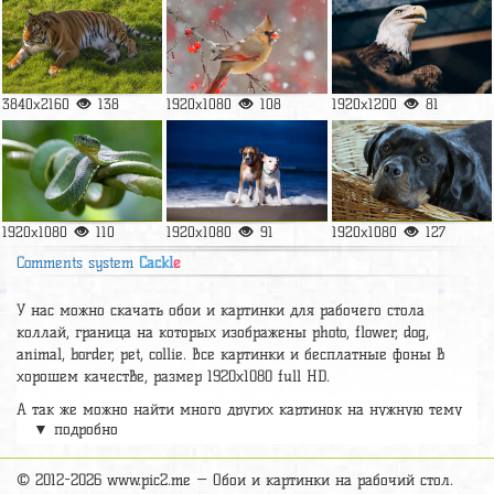
3840x2160
138
1920x1080
108
1920x1200
81
1920x1080
110
1920x1080
91
1920x1080
127
Comments system
Cackl
e
У нас можно скачать обои и картинки для рабочего стола
коллай, граница на которых изображены photo, flower, dog,
animal, border, pet, collie. Все картинки и бесплатные фоны в
хорошем качестве, размер 1920х1080 full HD.
А так же можно найти много других картинок на нужную тему
▼ подробно
раздел
обои Животные
, на сайте pic2.me представлено очень
большое количество красивых широкоформатных картинок, фото
и обоев хорошего hd качества бесплатно и на телефон.
© 2012-2026 www.pic2.me — Обои и картинки на рабочий стол.