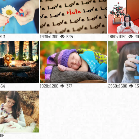
512
1920x1200
525
1680x1050
20
654
1920x1200
377
2560x1600
1
106