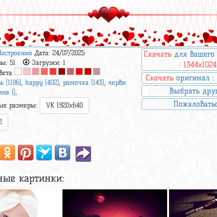
Настроения
Дата: 24/07/2025
Скачать
для вашего
ры:
51
Загрузки:
1
:
1344x1024
вета
Скачать
оригинал 
ь (1186)
,
happy (402)
,
рамочка (143)
,
черви
Выбрать дру
на ()
,
Пожаловать
ые размеры:
VK 1920x640
2
ные картинки: