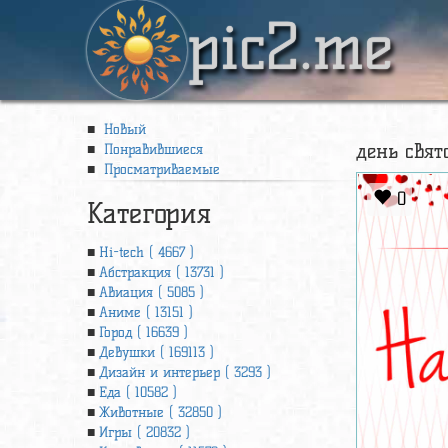
pic2.me
Новый
день свят
Понравившиеся
Просматриваемые
0
Категория
Hi-tech ( 4667 )
Абстракция ( 13731 )
Авиация ( 5085 )
Аниме ( 13151 )
Город ( 16639 )
Девушки ( 169113 )
Дизайн и интерьер ( 3293 )
Еда ( 10582 )
Животные ( 32850 )
Игры ( 20832 )