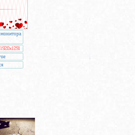
 монитора
:
1920x1291
гое
ся