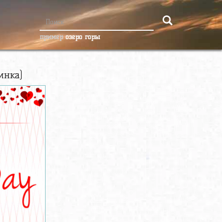
пример
озеро горы
инка)