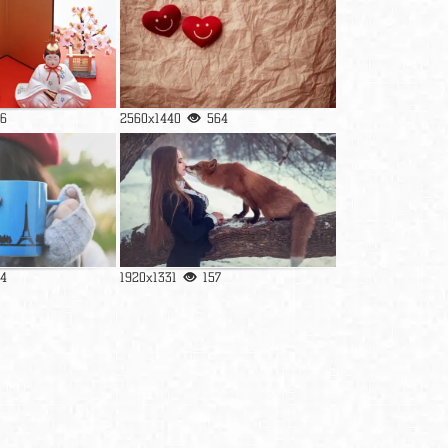
6
2560x1440
564
34
1920x1331
157