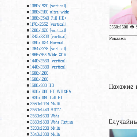
1080x1920 (vertical)
1080x2160 ultra-wide
1080x2340 Full HD+
1170x2532 (vertical)
2560x1600
1200x1920 (vertical)
1242x2208 (vertical)
Реклама
1280x1024 Normal
1284x2778 (vertical)
1366х768 Wide XGA
1440x2560 (vertical)
1440x2880 (vertical)
1600x1200
1600x1280
Похожие 
1600x900 HD
1920x1200 HD WUXGA
1920х1080 full HD
2560x1024 Multi
2560x1440 HDTV
2560x1600 Wide
Случайны
2880x1800 Wide Retina
3200x1200 Multi
3840x1080 Multi