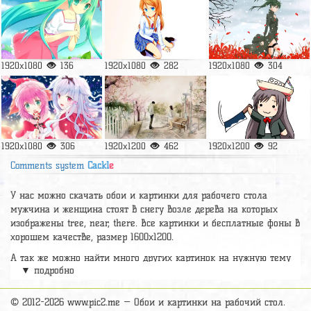
1920x1080
136
1920x1080
282
1920x1080
304
1920x1080
306
1920x1200
462
1920x1200
92
Comments system
Cackl
e
У нас можно скачать обои и картинки для рабочего стола
мужчина и женщина стоят в снегу возле дерева на которых
изображены tree, near, there. Все картинки и бесплатные фоны в
хорошем качестве, размер 1600x1200.
А так же можно найти много других картинок на нужную тему
▼ подробно
раздел
обои Аниме
, на сайте pic2.me представлено очень
большое количество красивых широкоформатных картинок, фото
и обоев хорошего hd качества бесплатно и на телефон.
© 2012-2026 www.pic2.me — Обои и картинки на рабочий стол.