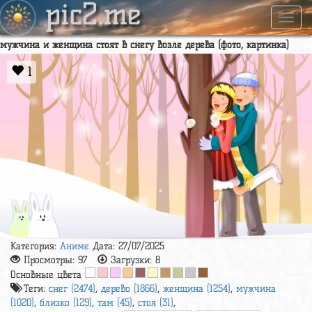
pic2.me
Навиг
мужчина и женщина стоят в снегу возле дерева (фото, картинка)
1
Категория:
Аниме
Дата: 27/07/2025
Просмотры:
97
Загрузки:
8
Основные цвета
Теги:
снег (2474)
,
дерево (1866)
,
женщина (1254)
,
мужчина
(1020)
,
близко (129)
,
там (45)
,
стоя (31)
,