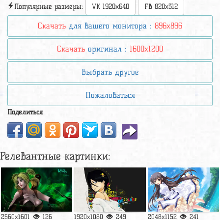
Популярные размеры:
VK 1920x640
FB 820x312
Скачать
для вашего монитора :
896x896
Скачать
оригинал :
1600x1200
Выбрать другое
Пожаловаться
Поделиться
Релевантные картинки:
2560x1601
126
1920x1080
249
2048x1152
241