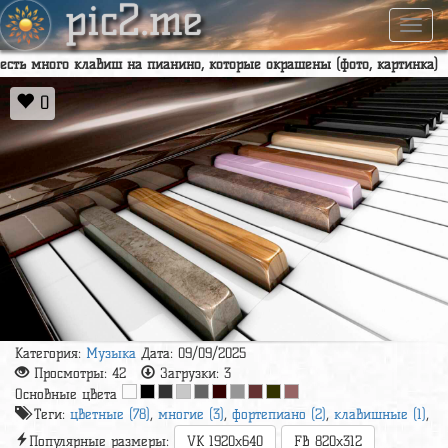
pic2.me
Навиг
есть много клавиш на пианино, которые окрашены (фото, картинка)
0
Категория:
Музыка
Дата: 09/09/2025
Просмотры:
42
Загрузки:
3
Основные цвета
Теги:
цветные (78)
,
многие (3)
,
фортепиано (2)
,
клавишные (1)
,
Популярные размеры:
VK 1920x640
FB 820x312