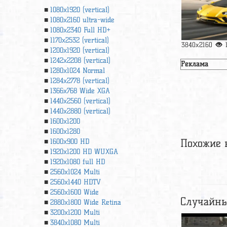
1080x1920 (vertical)
1080x2160 ultra-wide
1080x2340 Full HD+
1170x2532 (vertical)
3840x2160
1200x1920 (vertical)
1242x2208 (vertical)
Реклама
1280x1024 Normal
1284x2778 (vertical)
1366х768 Wide XGA
1440x2560 (vertical)
1440x2880 (vertical)
1600x1200
1600x1280
Похожие 
1600x900 HD
1920x1200 HD WUXGA
1920х1080 full HD
2560x1024 Multi
2560x1440 HDTV
2560x1600 Wide
Случайны
2880x1800 Wide Retina
3200x1200 Multi
3840x1080 Multi