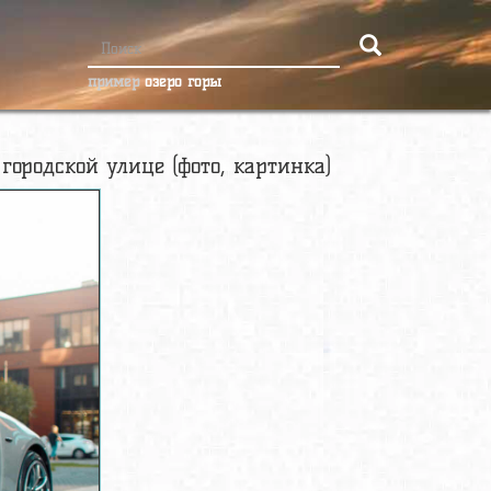
пример
озеро горы
ородской улице (фото, картинка)