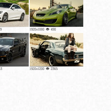
9
1920x1080
490
43
1920x1200
2365