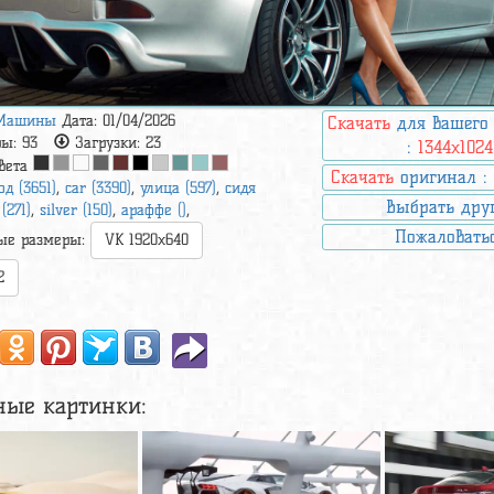
Машины
Дата: 01/04/2026
Скачать
для вашего
ры:
93
Загрузки:
23
:
1344x1024
вета
Скачать
оригинал 
од (3651)
,
car (3390)
,
улица (597)
,
сидя
Выбрать дру
(271)
,
silver (150)
,
араффе ()
,
Пожаловать
ые размеры:
VK 1920x640
2
ные картинки: