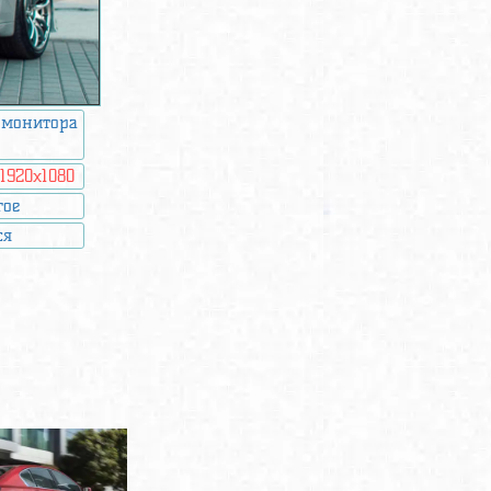
 монитора
:
1920x1080
гое
ся