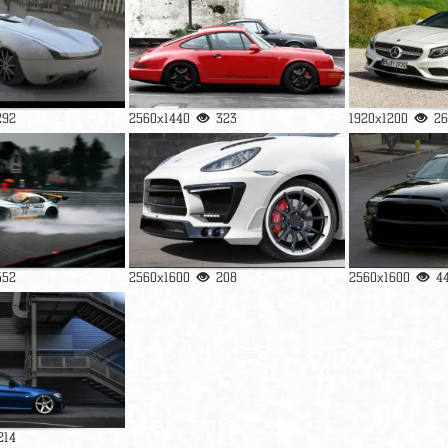
292
2560x1440
323
1920x1200
26
552
2560x1600
208
2560x1600
4
214