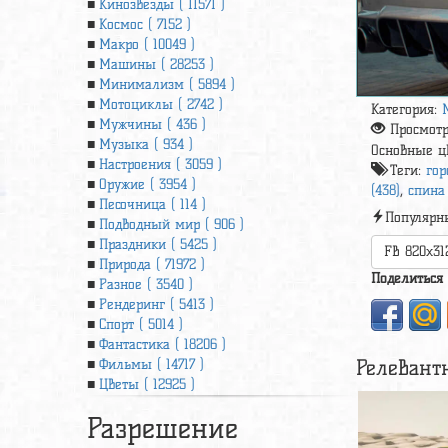
Кинозвезды ( 11571 )
Космос ( 7152 )
Макро ( 10049 )
Машины ( 28253 )
Минимализм ( 5894 )
Мотоциклы ( 2742 )
Категория:
Мужчины ( 436 )
Просмот
Музыка ( 934 )
Основные ц
Настроения ( 3059 )
Теги:
гор
Оружие ( 3954 )
(438)
,
спина 
Песочница ( 114 )
Популярн
Подводный мир ( 906 )
Праздники ( 5425 )
FB 820x31
Природа ( 71972 )
Поделиться
Разное ( 3540 )
Рендеринг ( 5413 )
Спорт ( 5014 )
Фантастика ( 18206 )
Релевант
Фильмы ( 14717 )
Цветы ( 12925 )
Разрешение