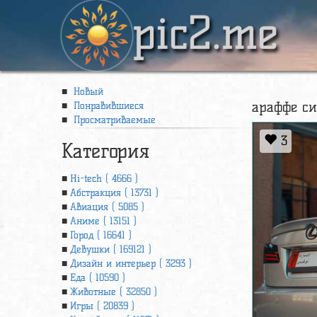
pic2.me
Новый
араффе си
Понравившиеся
Просматриваемые
3
Категория
Hi-tech ( 4666 )
Абстракция ( 13731 )
Авиация ( 5085 )
Аниме ( 13151 )
Город ( 16641 )
Девушки ( 169121 )
Дизайн и интерьер ( 3293 )
Еда ( 10590 )
Животные ( 32850 )
Игры ( 20839 )