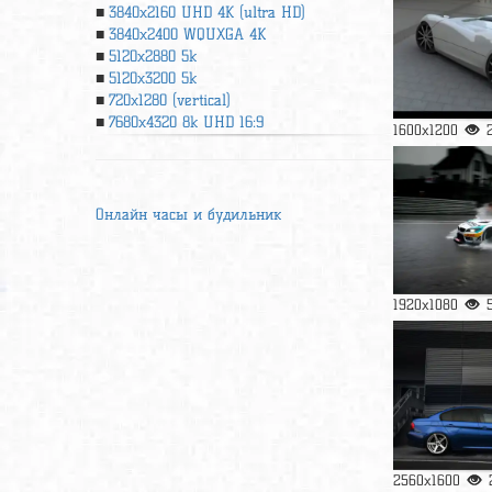
3840x2160 UHD 4К (ultra HD)
3840x2400 WQUXGA 4K
5120x2880 5k
5120x3200 5k
720x1280 (vertical)
7680x4320 8k UHD 16:9
1600x1200
Онлайн часы и будильник
1920x1080
2560x1600