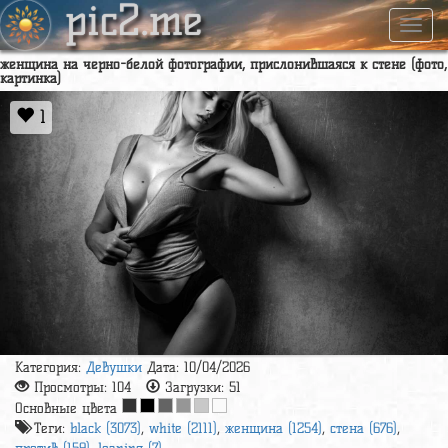
pic2.me
Навиг
женщина на черно-белой фотографии, прислонившаяся к стене (фото,
картинка)
1
Категория:
Девушки
Дата: 10/04/2026
Просмотры:
104
Загрузки:
51
Основные цвета
Теги:
black (3073)
,
white (2111)
,
женщина (1254)
,
стена (676)
,