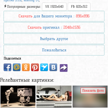
против (159)
,
leaning (7)
,
Популярные размеры:
VK 1920x640
FB 820x312
Скачать
для вашего монитора :
896x896
Скачать
оригинал :
2048x1536
Выбрать другое
Пожаловаться
Поделиться
Релевантные картинки:
Показать фото