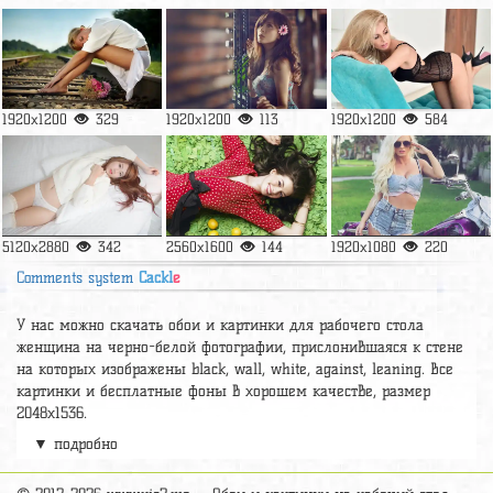
1920x1200
329
1920x1200
113
1920x1200
584
5120x2880
342
2560x1600
144
1920x1080
220
Comments system
Cackl
e
У нас можно скачать обои и картинки для рабочего стола
женщина на черно-белой фотографии, прислонившаяся к стене
на которых изображены black, wall, white, against, leaning. Все
картинки и бесплатные фоны в хорошем качестве, размер
2048x1536.
▼ подробно
А так же можно найти много других картинок на нужную тему
раздел
обои Девушки
, на сайте pic2.me представлено очень
большое количество красивых широкоформатных картинок, фото