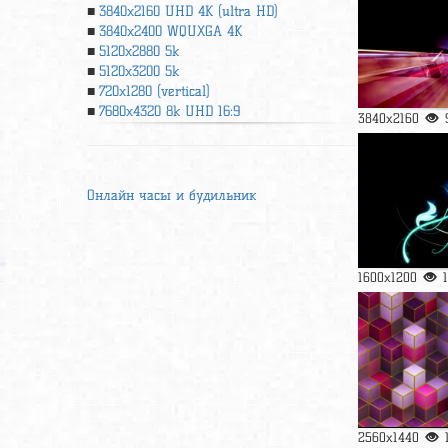
3840x2160 UHD 4К (ultra HD)
3840x2400 WQUXGA 4K
5120x2880 5k
5120x3200 5k
720x1280 (vertical)
7680x4320 8k UHD 16:9
3840x2160
Онлайн часы и будильник
1600x1200
2560x1440