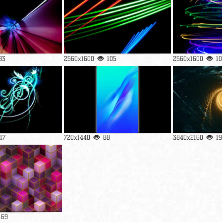
93
2560x1600
105
2560x1600
1
117
720x1440
88
3840x2160
1
169