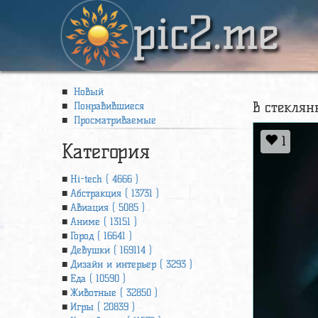
pic2.me
Новый
в стеклян
Понравившиеся
Просматриваемые
1
Категория
Hi-tech ( 4666 )
Абстракция ( 13731 )
Авиация ( 5085 )
Аниме ( 13151 )
Город ( 16641 )
Девушки ( 169114 )
Дизайн и интерьер ( 3293 )
Еда ( 10590 )
Животные ( 32850 )
Игры ( 20839 )