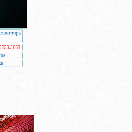
 монитора
:
1920x1080
гое
ся