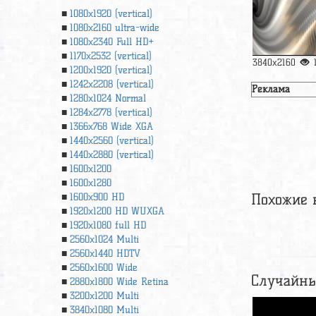
1080x1920 (vertical)
1080x2160 ultra-wide
1080x2340 Full HD+
1170x2532 (vertical)
3840x2160
1200x1920 (vertical)
1242x2208 (vertical)
Реклама
1280x1024 Normal
1284x2778 (vertical)
1366х768 Wide XGA
1440x2560 (vertical)
1440x2880 (vertical)
1600x1200
1600x1280
Похожие 
1600x900 HD
1920x1200 HD WUXGA
1920х1080 full HD
2560x1024 Multi
2560x1440 HDTV
2560x1600 Wide
Случайны
2880x1800 Wide Retina
3200x1200 Multi
3840x1080 Multi