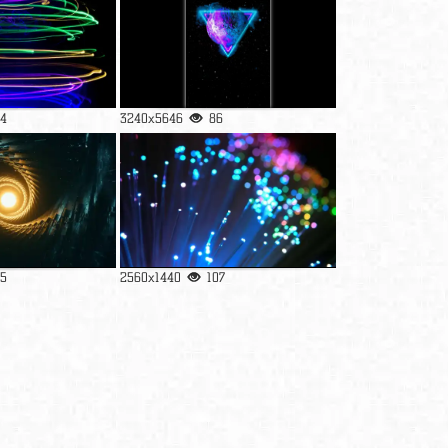
04
3240x5646
86
95
2560x1440
107