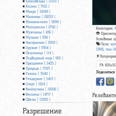
Кинозвезды ( 11570 )
Космос ( 7152 )
Макро ( 10049 )
Машины ( 28253 )
Минимализм ( 5894 )
Мотоциклы ( 2742 )
Категория:
Мужчины ( 436 )
Просмот
Музыка ( 934 )
Основные ц
Настроения ( 3059 )
Теги:
wat
Оружие ( 3954 )
(388)
,
там (4
Песочница ( 114 )
Популярн
Подводный мир ( 905 )
Праздники ( 5425 )
FB 820x31
Природа ( 71971 )
Поделиться
Разное ( 3540 )
Рендеринг ( 5413 )
Спорт ( 5014 )
Фантастика ( 18206 )
Релевант
Фильмы ( 14717 )
Цветы ( 12925 )
Разрешение