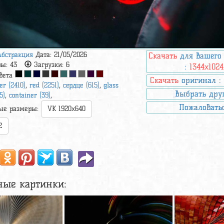
Абстракция
Дата: 21/05/2026
Скачать
для вашего
ры:
43
Загрузки:
6
:
1344x1024
вета
Скачать
оригинал 
er (2410)
,
red (2251)
,
сердце (615)
,
glass
Выбрать дру
5)
,
container (39)
,
Пожаловать
ые размеры:
VK 1920x640
2
ные картинки: