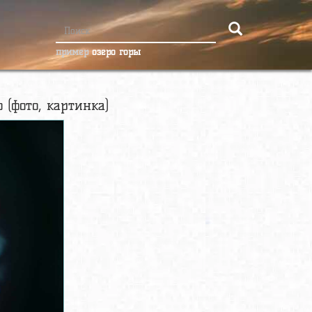
пример
озеро горы
 (фото, картинка)