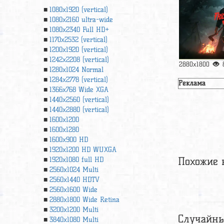
1080x1920 (vertical)
1080x2160 ultra-wide
1080x2340 Full HD+
1170x2532 (vertical)
1200x1920 (vertical)
1242x2208 (vertical)
2880x1800
1280x1024 Normal
1284x2778 (vertical)
Реклама
1366х768 Wide XGA
1440x2560 (vertical)
1440x2880 (vertical)
1600x1200
1600x1280
1600x900 HD
1920x1200 HD WUXGA
Похожие 
1920х1080 full HD
2560x1024 Multi
2560x1440 HDTV
2560x1600 Wide
2880x1800 Wide Retina
3200x1200 Multi
Случайны
3840x1080 Multi