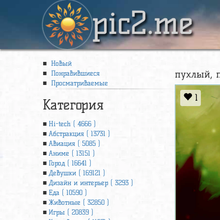
pic2.me
Новый
пухлый, п
Понравившиеся
Просматриваемые
1
Категория
Hi-tech ( 4666 )
Абстракция ( 13731 )
Авиация ( 5085 )
Аниме ( 13151 )
Город ( 16641 )
Девушки ( 169121 )
Дизайн и интерьер ( 3293 )
Еда ( 10590 )
Животные ( 32850 )
Игры ( 20839 )