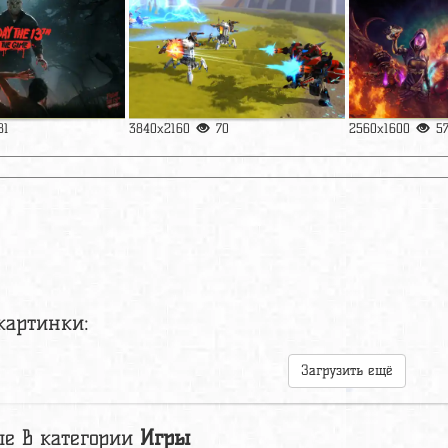
81
3840x2160
70
2560x1600
5
картинки:
Загрузить ещё
е в категории
Игры