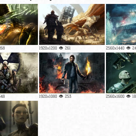
268
1920x1200
261
2560x1440
2
348
1920x1080
253
2560x1600
1