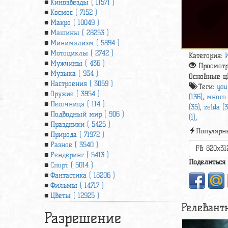
Кинозвезды ( 11571 )
Космос ( 7152 )
Макро ( 10049 )
Машины ( 28253 )
Минимализм ( 5894 )
Мотоциклы ( 2742 )
Категория:
Мужчины ( 436 )
Просмот
Музыка ( 934 )
Основные ц
Настроения ( 3059 )
Теги:
you
Оружие ( 3954 )
(136)
,
много 
Песочница ( 114 )
(35)
,
zelda (3
Подводный мир ( 906 )
(1)
,
Праздники ( 5425 )
Популярн
Природа ( 71972 )
Разное ( 3540 )
FB 820x31
Рендеринг ( 5413 )
Поделиться
Спорт ( 5014 )
Фантастика ( 18206 )
Фильмы ( 14717 )
Цветы ( 12925 )
Релевант
Разрешение