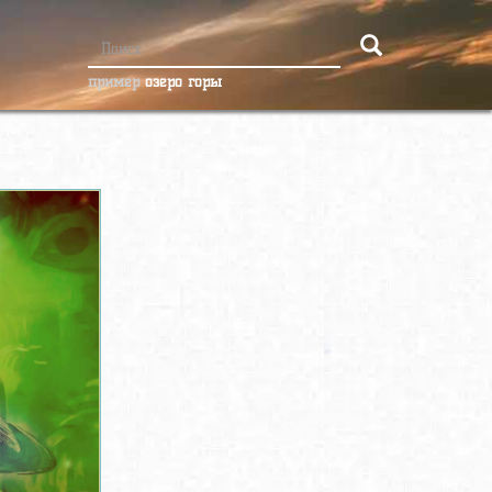
пример
озеро горы