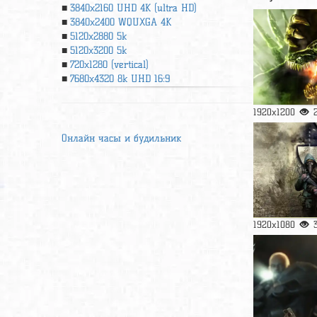
3840x2160 UHD 4К (ultra HD)
3840x2400 WQUXGA 4K
5120x2880 5k
5120x3200 5k
720x1280 (vertical)
7680x4320 8k UHD 16:9
1920x1200
Онлайн часы и будильник
1920x1080