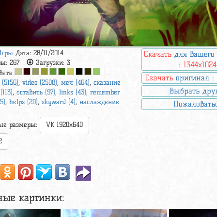
Игры
Дата: 28/11/2014
Скачать
для вашего
ры:
267
Загрузки:
3
:
1344x1024
вета
Скачать
оригинал 
 (5156)
,
video (2508)
,
меч (464)
,
сказание
Выбрать дру
(113)
,
оставить (97)
,
links (43)
,
remember
5)
,
helps (20)
,
skyward (4)
,
наслаждение
Пожаловать
ые размеры:
VK 1920x640
2
ные картинки: