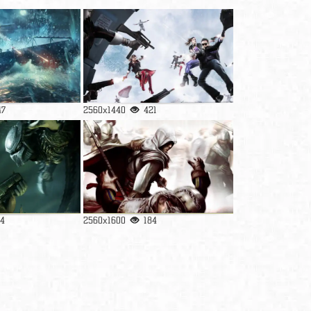
47
2560x1440
421
84
2560x1600
184