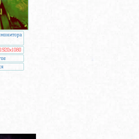
 монитора
:
1920x1080
гое
ся