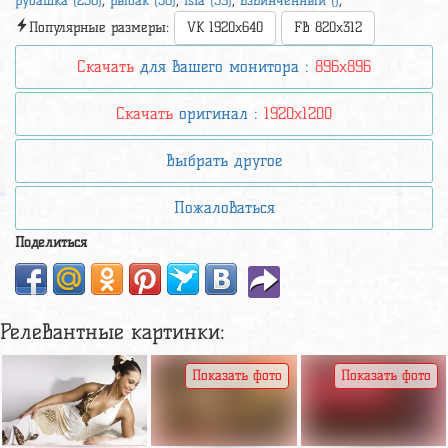
рубашка (236)
,
рыбак (58)
,
isla (39)
,
взвинченный ()
,
Популярные размеры:
VK 1920x640
FB 820x312
Скачать
для вашего монитора :
896x896
Скачать
оригинал :
1920x1200
Выбрать другое
Пожаловаться
Поделиться
Релевантные картинки:
Показать фото
Показать фото