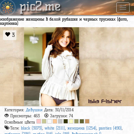
pic2.me
Навиг
изображение женщины в белой рубашке и черных трусиках (фото,
картинка)
3
Категория:
Девушки
Дата: 30/11/2014
Просмотры:
463
Загрузки:
74
Основные цвета
Теги:
black (3073)
,
white (2111)
,
женщина (1254)
,
panties (490)
,