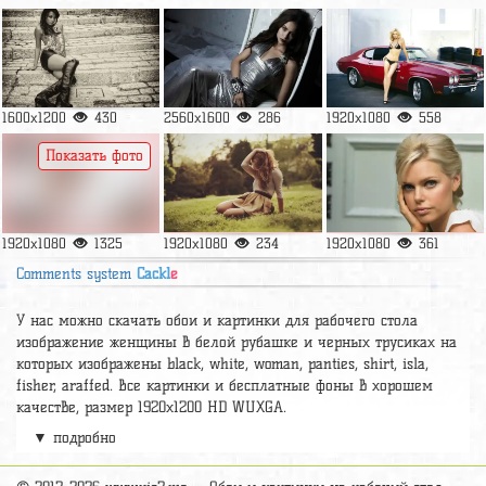
1600x1200
430
2560x1600
286
1920x1080
558
Показать фото
1920x1080
1325
1920x1080
234
1920x1080
361
Comments system
Cackl
e
У нас можно скачать обои и картинки для рабочего стола
изображение женщины в белой рубашке и черных трусиках на
которых изображены black, white, woman, panties, shirt, isla,
fisher, araffed. Все картинки и бесплатные фоны в хорошем
качестве, размер 1920x1200 HD WUXGA.
▼ подробно
Релевантные картинки и подборки
attitude status for girls
,
memek
kevin liliana
,