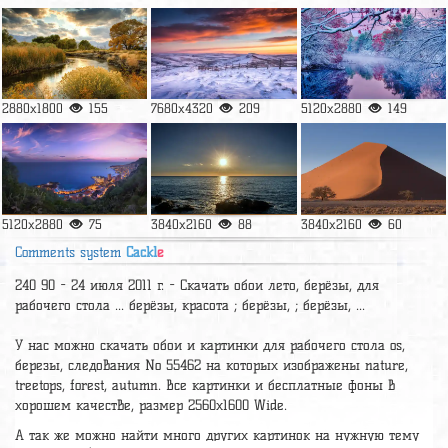
2880x1800
155
7680x4320
209
5120x2880
149
5120x2880
75
3840x2160
88
3840x2160
60
Comments system
Cackl
e
240 90 - 24 июля 2011 г. - Скачать обои лето, берёзы, для
рабочего стола ... берёзы, красота ; берёзы, ; берёзы, ...
У нас можно скачать обои и картинки для рабочего стола os,
березы, следования No 55462 на которых изображены nature,
treetops, forest, autumn. Все картинки и бесплатные фоны в
хорошем качестве, размер 2560x1600 Wide.
А так же можно найти много других картинок на нужную тему