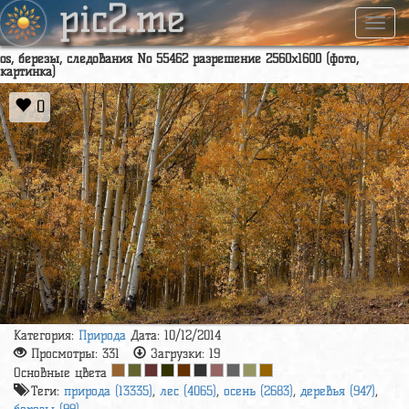
pic2.me
Навиг
os, березы, следования No 55462 разрешение 2560x1600 (фото,
картинка)
0
Категория:
Природа
Дата: 10/12/2014
Просмотры:
331
Загрузки:
19
Основные цвета
Теги:
природа (13335)
,
лес (4065)
,
осень (2683)
,
деревья (947)
,