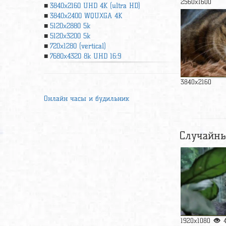
2560x1600
3840x2160 UHD 4К (ultra HD)
3840x2400 WQUXGA 4K
5120x2880 5k
5120x3200 5k
720x1280 (vertical)
7680x4320 8k UHD 16:9
3840x2160
Онлайн часы и будильник
Случайны
1920x1080