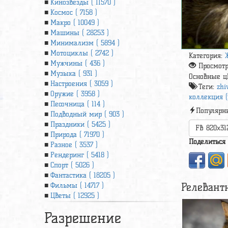
Кинозвезды ( 11570 )
Космос ( 7158 )
Макро ( 10049 )
Машины ( 28253 )
Минимализм ( 5894 )
Мотоциклы ( 2742 )
Категория:
Мужчины ( 436 )
Просмот
Музыка ( 931 )
Основные ц
Настроения ( 3059 )
Теги:
zhi
Оружие ( 3958 )
коллекция (
Песочница ( 114 )
Популярн
Подводный мир ( 903 )
Праздники ( 5425 )
FB 820x31
Природа ( 71970 )
Поделиться
Разное ( 3537 )
Рендеринг ( 5418 )
Спорт ( 5026 )
Фантастика ( 18205 )
Релевант
Фильмы ( 14717 )
Цветы ( 12925 )
Разрешение