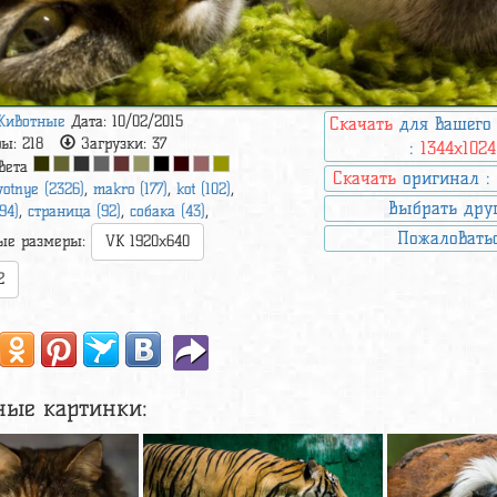
Животные
Дата: 10/02/2015
Скачать
для вашего
ры:
218
Загрузки:
37
:
1344x1024
вета
Скачать
оригинал 
votnye (2326)
,
makro (177)
,
kot (102)
,
Выбрать дру
94)
,
страница (92)
,
собака (43)
,
Пожаловать
ые размеры:
VK 1920x640
2
ные картинки: