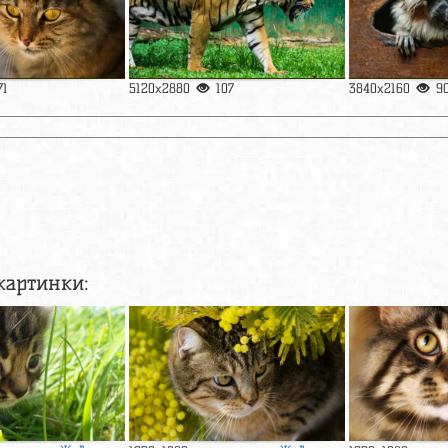
71
5120x2880
107
3840x2160
9
картинки: