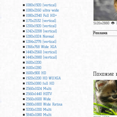
1080x1920 (vertical)
1080x2160 ultra-wide
1080x2340 Full HD+
1170x2532 (vertical)
5120x2880
1200x1920 (vertical)
1242x2208 (vertical)
Реклама
1280x1024 Normal
1284x2778 (vertical)
1366х768 Wide XGA
1440x2560 (vertical)
1440x2880 (vertical)
1600x1200
1600x1280
Похожие 
1600x900 HD
1920x1200 HD WUXGA
1920х1080 full HD
2560x1024 Multi
2560x1440 HDTV
2560x1600 Wide
2880x1800 Wide Retina
3200x1200 Multi
3840x1080 Multi