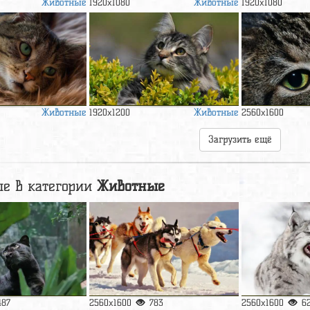
Животные
Животные
1920x1080
1920x1080
Животные
Животные
1920x1200
2560x1600
Загрузить ещё
е в категории
Животные
487
2560x1600
783
2560x1600
6