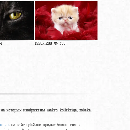
4
1920x1200
350
 на которых изображены makro, kollekciya, sobaka.
тные
, на сайте pic2.me представлено очень