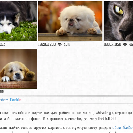
223
1920x1200
404
1680x1050
46
188
ystem
Cackl
e
 скачать обои и картинки для рабочего стола kot, zhivotnye, страница
и и бесплатные фоны в хорошем качестве, размер 1680x1050.
ожно найти много других картинок на нужную тему раздел
обои Живо