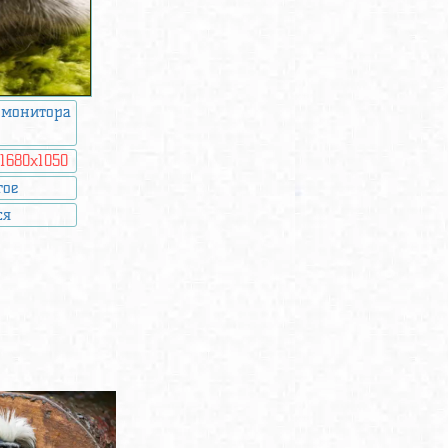
 монитора
:
1680x1050
гое
ся