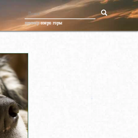
пример
озеро горы