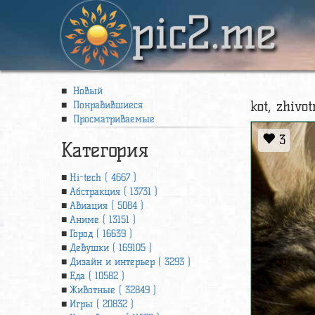
pic2.me
Новый
kot, zhivo
Понравившиеся
Просматриваемые
3
Категория
Hi-tech ( 4667 )
Абстракция ( 13731 )
Авиация ( 5084 )
Аниме ( 13151 )
Город ( 16639 )
Девушки ( 169105 )
Дизайн и интерьер ( 3293 )
Еда ( 10582 )
Животные ( 32849 )
Игры ( 20832 )