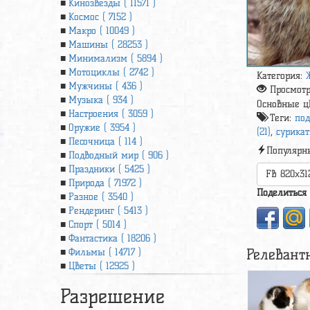
Кинозвезды ( 11571 )
Космос ( 7152 )
Макро ( 10049 )
Машины ( 28253 )
Минимализм ( 5894 )
Мотоциклы ( 2742 )
Категория:
Мужчины ( 436 )
Просмот
Музыка ( 934 )
Основные ц
Настроения ( 3059 )
Теги:
под
Оружие ( 3954 )
(21)
,
сурикат
Песочница ( 114 )
Популярн
Подводный мир ( 906 )
Праздники ( 5425 )
FB 820x31
Природа ( 71972 )
Поделиться
Разное ( 3540 )
Рендеринг ( 5413 )
Спорт ( 5014 )
Фантастика ( 18206 )
Релевант
Фильмы ( 14717 )
Цветы ( 12925 )
Разрешение