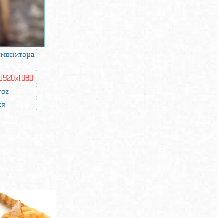
 монитора
:
1920x1080
гое
ся