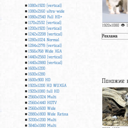
1080x1920 (vertical)
1080x2160 ultra-wide
1080x2340 Full HD+
1170x2532 (vertical)
1920x1080
1200x1920 (vertical)
1242x2208 (vertical)
Реклама
1280x1024 Normal
1284x2778 (vertical)
1366х768 Wide XGA
1440x2560 (vertical)
1440x2880 (vertical)
1600x1200
1600x1280
Похожие 
1600x900 HD
1920x1200 HD WUXGA
1920х1080 full HD
2560x1024 Multi
2560x1440 HDTV
2560x1600 Wide
2880x1800 Wide Retina
3200x1200 Multi
3840x1080 Multi