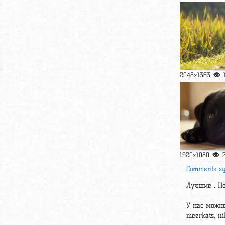
2048x1363
1920x1080
Comments s
Лучшие . Но
У нас можно
meerkats, n