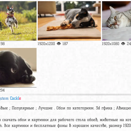
198
1920x1200
187
1920x1080
24
294
ystem
Cackl
e
вые ; Популярные ; Лучшие . Обои по категориям. 3d гфика ; Авиация 
 скачать обои и картинки для рабочего стола обоев, животные на кото
ih. Все картинки и бесплатные фоны в хорошем качестве, размер 1920х