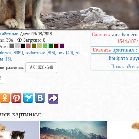
Животные
Дата: 09/03/2013
Скачать
для вашего
ры:
394
Загрузки:
8
:
1344x1024
вета
Скачать
оригинал 
борка (3081)
,
животные (916)
,
них (40)
,
ра
Выбрать дру
ы (13)
,
Пожаловать
ые размеры:
VK 1920x640
2
ные картинки: