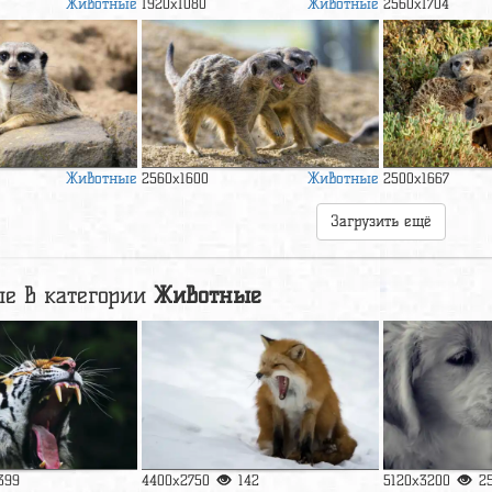
Животные
Животные
1920x1080
2560x1704
Животные
Животные
2560x1600
2500x1667
Загрузить ещё
е в категории
Животные
399
4400x2750
142
5120x3200
2