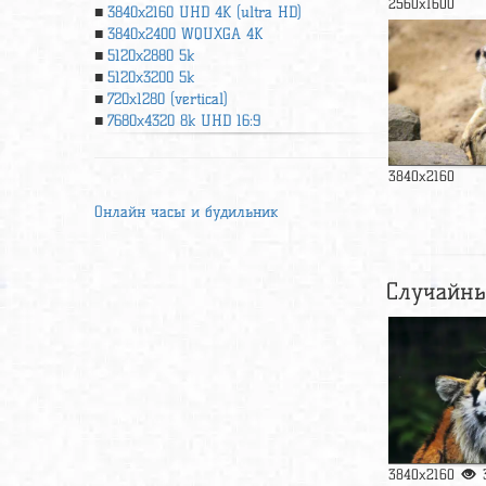
2560x1600
3840x2160 UHD 4К (ultra HD)
3840x2400 WQUXGA 4K
5120x2880 5k
5120x3200 5k
720x1280 (vertical)
7680x4320 8k UHD 16:9
3840x2160
Онлайн часы и будильник
Случайны
3840x2160