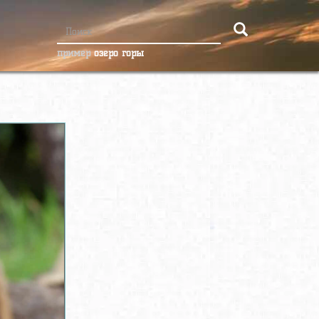
пример
озеро горы