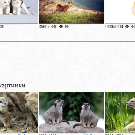
120
2560x1440
86
1920x1200
84
картинки: