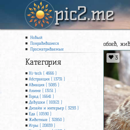
pic2.me
Новый
обоев, жи
Понравившиеся
Просматриваемые
3
Категория
Hi-tech ( 4666 )
Абстракция ( 13731 )
Авиация ( 5085 )
Аниме ( 13151 )
Город ( 16641 )
Девушки ( 169121 )
Дизайн и интерьер ( 3293 )
Еда ( 10590 )
Животные ( 32850 )
Игры ( 20839 )