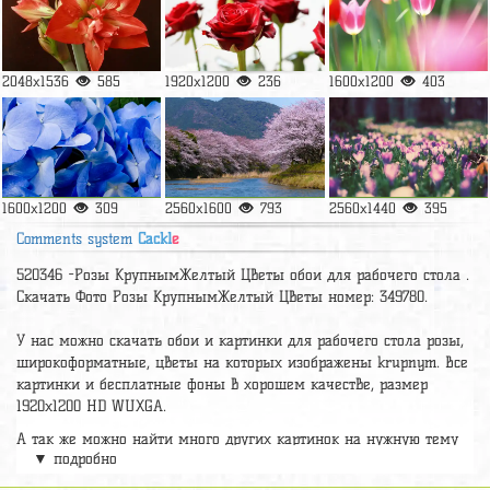
2048x1536
585
1920x1200
236
1600x1200
403
1600x1200
309
2560x1600
793
2560x1440
395
Comments system
Cackl
e
520346 -Розы КрупнымЖелтый Цветы обои для рабочего стола .
Скачать Фото Розы КрупнымЖелтый Цветы номер: 349780.
У нас можно скачать обои и картинки для рабочего стола розы,
широкоформатные, цветы на которых изображены krupnym. Все
картинки и бесплатные фоны в хорошем качестве, размер
1920x1200 HD WUXGA.
А так же можно найти много других картинок на нужную тему
▼ подробно
раздел
обои Цветы
, на сайте pic2.me представлено очень
большое количество красивых широкоформатных картинок, фото