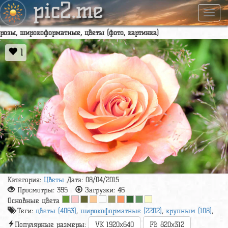
pic2.me
Навиг
розы, широкоформатные, цветы (фото, картинка)
1
Категория:
Цветы
Дата: 08/04/2015
Просмотры:
395
Загрузки:
46
Основные цвета
Теги:
цветы (4063)
,
широкоформатные (2202)
,
крупным (108)
,
Популярные размеры:
VK 1920x640
FB 820x312