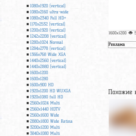
1080x1920 (vertical)
1080x2160 ultra-wide
1080x2340 Full HD+
1170x2532 (vertical)
1200x1920 (vertical)
1600x1200
1242x2208 (vertical)
1280x1024 Normal
Реклама
1284x2778 (vertical)
1366х768 Wide XGA
1440x2560 (vertical)
1440x2880 (vertical)
1600x1200
1600x1280
1600x900 HD
Похожие 
1920x1200 HD WUXGA
1920х1080 full HD
2560x1024 Multi
2560x1440 HDTV
2560x1600 Wide
2880x1800 Wide Retina
3200x1200 Multi
3840x1080 Multi