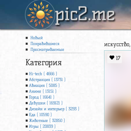
pic2.me
Новый
искусство,
Понравившиеся
Просматриваемые
17
Категория
Hi-tech ( 4666 )
Абстракция ( 13731 )
Авиация ( 5085 )
Аниме ( 13151 )
Город ( 16641 )
Девушки ( 169121 )
Дизайн и интерьер ( 3293 )
Еда ( 10590 )
Животные ( 32850 )
Игры ( 20839 )