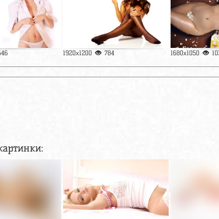
546
1920x1200
784
1680x1050
10
картинки: