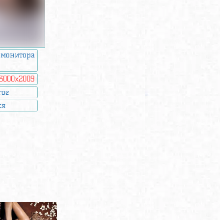
 монитора
3000x2009
гое
ся