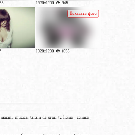
38
1920x1200
945
Показать фото
7
1920x1200
1058
e, masini, muzica, tarani de oras, tv. home ; comice ;