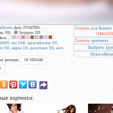
Девушки
Дата: 27/04/2015
Скачать
для вашего
ры:
932
Загрузки:
233
:
1344x1024
вета
Скачать
оригинал :
 (6492)
,
met (284)
,
представление (37)
,
Выбрать дру
ta (30)
,
pagina (13)
,
различные (10)
,
инга
Пожаловать
ые размеры:
VK 1920x640
2
ные картинки: