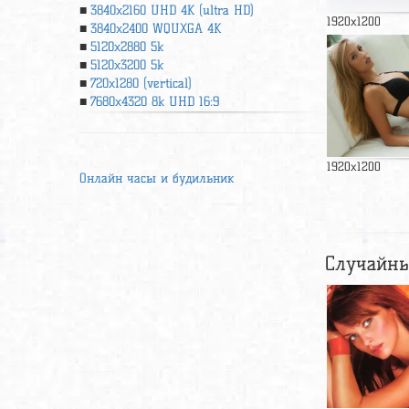
3840x2160 UHD 4К (ultra HD)
1920x1200
3840x2400 WQUXGA 4K
5120x2880 5k
5120x3200 5k
720x1280 (vertical)
7680x4320 8k UHD 16:9
1920x1200
Онлайн часы и будильник
Случайны