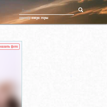
пример
озеро горы
казать фото