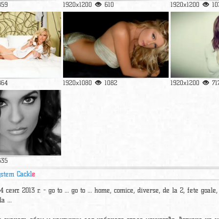
859
1920x1200
610
1920x1200
10
864
1920x1080
1082
1920x1200
71
635
ystem
Cackl
e
 сент. 2013 г. - go to ... go to ... home, comice, diverse, de la 2, fete goal
a ...