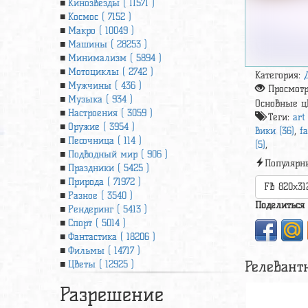
Кинозвезды ( 11571 )
Космос ( 7152 )
Макро ( 10049 )
Машины ( 28253 )
Минимализм ( 5894 )
Мотоциклы ( 2742 )
Категория:
Мужчины ( 436 )
Просмот
Музыка ( 934 )
Основные ц
Настроения ( 3059 )
Теги:
art
Оружие ( 3954 )
вики (36)
,
fa
Песочница ( 114 )
(5)
,
Подводный мир ( 906 )
Популярн
Праздники ( 5425 )
Природа ( 71972 )
FB 820x31
Разное ( 3540 )
Поделиться
Рендеринг ( 5413 )
Спорт ( 5014 )
Фантастика ( 18206 )
Фильмы ( 14717 )
Релевант
Цветы ( 12925 )
Разрешение