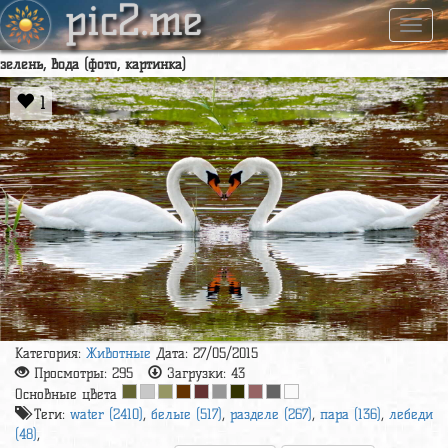
pic2.me
Навиг
зелень, вода (фото, картинка)
1
Категория:
Животные
Дата: 27/05/2015
Просмотры:
295
Загрузки:
43
Основные цвета
Теги:
water (2410)
,
белые (517)
,
разделе (267)
,
пара (136)
,
лебеди
(48)
,