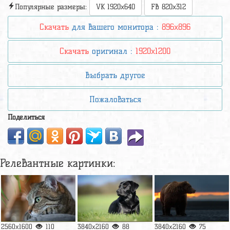
Популярные размеры:
VK 1920x640
FB 820x312
Скачать
для вашего монитора :
896x896
Скачать
оригинал :
1920x1200
Выбрать другое
Пожаловаться
Поделиться
Релевантные картинки:
2560x1600
110
3840x2160
88
3840x2160
75