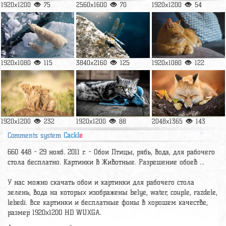
1920x1200
75
2560x1600
70
1920x1200
54
1920x1080
115
3840x2160
125
1920x1080
122
1920x1200
232
1920x1200
88
2048x1365
143
Comments system
Cackl
e
660 448 - 29 нояб. 2011 г. - Обои Птицы, рябь, вода, для рабочего
стола бесплатно. Картинки в Животные. Разрешение обоев ...
У нас можно скачать обои и картинки для рабочего стола
зелень, вода на которых изображены belye, water, couple, razdele,
lebedi. Все картинки и бесплатные фоны в хорошем качестве,
размер 1920x1200 HD WUXGA.