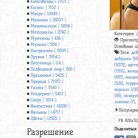
Кинозвезды ( 11571 )
Космос ( 7152 )
Макро ( 10049 )
Машины ( 28253 )
Минимализм ( 5894 )
Мотоциклы ( 2742 )
Категория:
Мужчины ( 436 )
Просмот
Музыка ( 934 )
Основные ц
Настроения ( 3059 )
Теги:
дев
Оружие ( 3954 )
девушки (69
Песочница ( 114 )
(3073)
,
эроти
Подводный мир ( 906 )
(1355)
,
женщи
Праздники ( 5425 )
(837)
,
мыши 
Природа ( 71972 )
(520)
,
торрен
Разное ( 3540 )
зеркало (193
Рендеринг ( 5413 )
(88)
,
позируе
Спорт ( 5014 )
локоны (7)
,
Фантастика ( 18206 )
Популярн
Фильмы ( 14717 )
Цветы ( 12925 )
FB 820x31
Поделиться
Разрешение