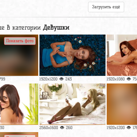
Загрузить ещё
е в категории
Девушки
Показать фото
799
1920x1200
243
1920x1080
75
130
2560x1600
260
1920x1200
17