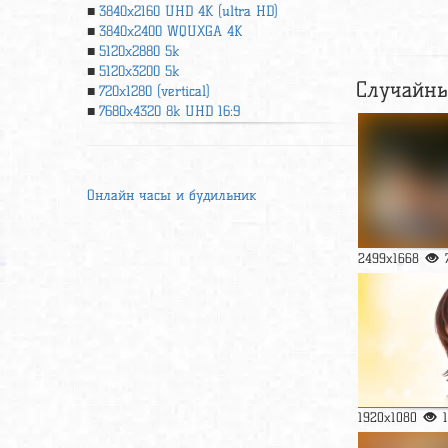
3840x2160 UHD 4К (ultra HD)
3840x2400 WQUXGA 4K
5120x2880 5k
5120x3200 5k
Случайны
720x1280 (vertical)
7680x4320 8k UHD 16:9
Онлайн часы и будильник
2499x1668
1920x1080