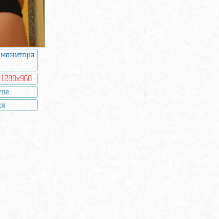
 монитора
:
1280x960
гое
ся