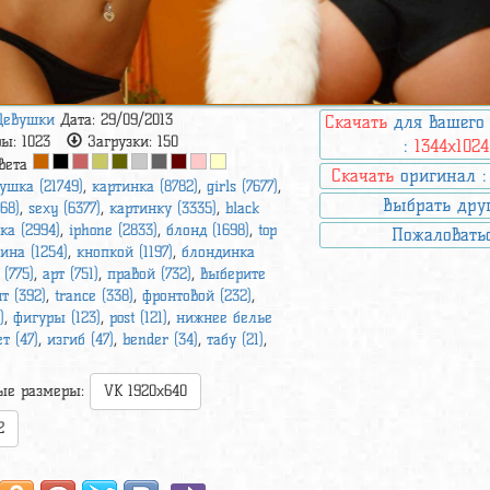
Девушки
Дата: 29/09/2013
Скачать
для вашего
ры:
1023
Загрузки:
150
:
1344x1024
вета
Скачать
оригинал 
ушка (21749)
,
картинка (8782)
,
girls (7677)
,
Выбрать дру
68)
,
sexy (6377)
,
картинку (3335)
,
black
ка (2994)
,
iphone (2833)
,
блонд (1698)
,
top
Пожаловать
на (1254)
,
кнопкой (1197)
,
блондинка
(775)
,
арт (751)
,
правой (732)
,
выберите
т (392)
,
trance (338)
,
фронтовой (232)
,
)
,
фигуры (123)
,
post (121)
,
нижнее белье
т (47)
,
изгиб (47)
,
bender (34)
,
табу (21)
,
ые размеры:
VK 1920x640
2