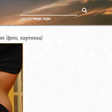
пример
озеро горы
м (фото, картинка)