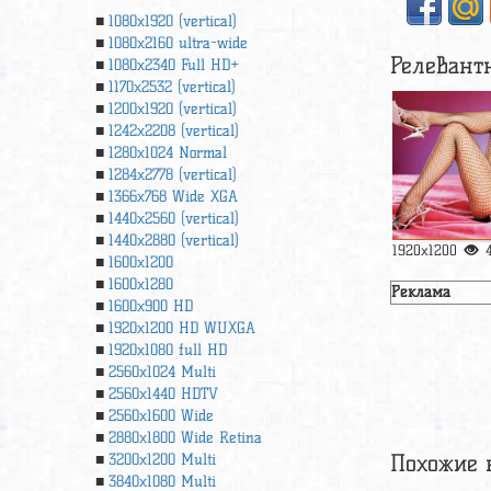
1080x1920 (vertical)
1080x2160 ultra-wide
Релевант
1080x2340 Full HD+
1170x2532 (vertical)
1200x1920 (vertical)
1242x2208 (vertical)
1280x1024 Normal
1284x2778 (vertical)
1366х768 Wide XGA
1440x2560 (vertical)
1440x2880 (vertical)
1920x1200
1600x1200
1600x1280
Реклама
1600x900 HD
1920x1200 HD WUXGA
1920х1080 full HD
2560x1024 Multi
2560x1440 HDTV
2560x1600 Wide
2880x1800 Wide Retina
Похожие 
3200x1200 Multi
3840x1080 Multi