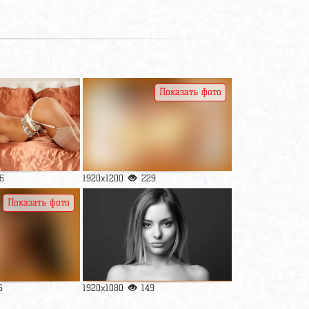
Показать фото
6
1920x1200
229
Показать фото
6
1920x1080
149