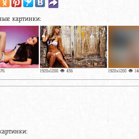
ные картинки:
476
1920x1200
436
1920x1200
14
картинки: