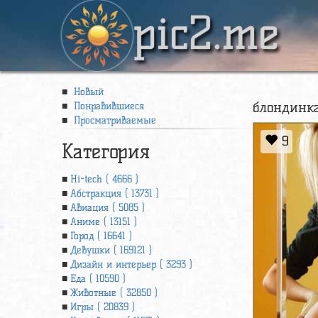
pic2.me
Новый
блондинка
Понравившиеся
Просматриваемые
9
Категория
Hi-tech ( 4666 )
Абстракция ( 13731 )
Авиация ( 5085 )
Аниме ( 13151 )
Город ( 16641 )
Девушки ( 169121 )
Дизайн и интерьер ( 3293 )
Еда ( 10590 )
Животные ( 32850 )
Игры ( 20839 )