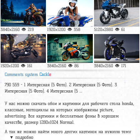
3840x2160
219
1920x1200
358
5120x2880
61
1920x1200
161
3840x2160
86
3840x2160
171
Comments system
Cackl
e
790 559 - 1 Интересная (5 Фото). 2 Интересная (5 Фото). 3
Интересная (5 Фото). 4 Интересная (5 ...
У нас можно скачать обои и картинки для рабочего стола honda,
классные, мотоциклы на которых изображены picture,
advertising. Все картинки и бесплатные фоны в хорошем
качестве, размер 1280x1024 Normal.
А так же можно найти много других картинок на нужную тему
▼ подробно
раздел
обои Мотоциклы
, на сайте pic2.me представлено очень