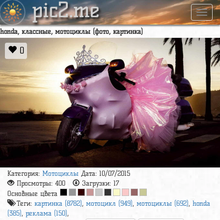
pic2.me
Навиг
honda, классные, мотоциклы (фото, картинка)
0
Категория:
Мотоциклы
Дата: 10/07/2015
Просмотры:
400
Загрузки:
17
Основные цвета
Теги:
картинка (8782)
,
мотоцикл (949)
,
мотоциклы (692)
,
honda
(385)
,
реклама (150)
,