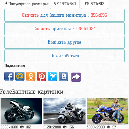
Популярные размеры:
VK 1920x640
FB 820x312
Скачать
для вашего монитора :
896x896
Скачать
оригинал :
1280x1024
Выбрать другое
Пожаловаться
Поделиться
Релевантные картинки:
2560x1600
102
5120x2880
136
3000x2000
57