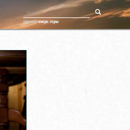
пример
озеро горы