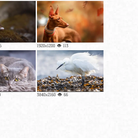
5
1920x1200
113
9
3840x2160
66