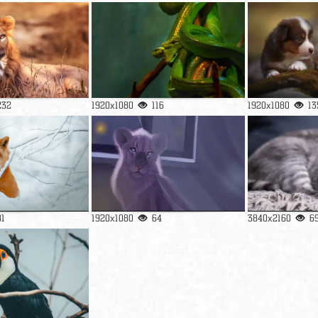
232
1920x1080
116
1920x1080
13
81
1920x1080
64
3840x2160
6