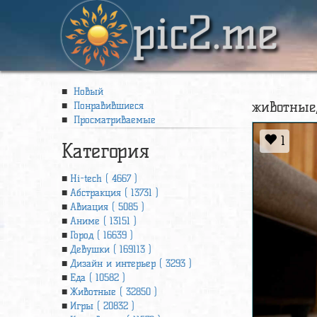
pic2.me
Новый
животные,
Понравившиеся
Просматриваемые
1
Категория
Hi-tech ( 4667 )
Абстракция ( 13731 )
Авиация ( 5085 )
Аниме ( 13151 )
Город ( 16639 )
Девушки ( 169113 )
Дизайн и интерьер ( 3293 )
Еда ( 10582 )
Животные ( 32850 )
Игры ( 20832 )