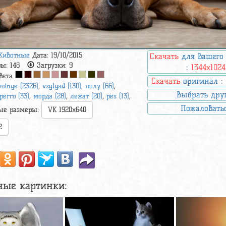
Животные
Дата: 19/10/2015
Скачать
для вашего
ры:
148
Загрузки:
9
:
1344x1024
вета
Скачать
оригинал 
votnye (2326)
,
vzglyad (130)
,
полу (66)
,
Выбрать дру
perro (33)
,
морда (28)
,
лежат (20)
,
pes (13)
,
Пожаловать
ые размеры:
VK 1920x640
2
ные картинки: