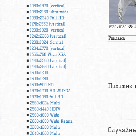
1080x1920 (vertical)
1080x2160 ultra-wide
1080x2340 Full HD+
1170x2532 (vertical)
1920x1080
1200x1920 (vertical)
1242x2208 (vertical)
Реклама
1280x1024 Normal
1284x2778 (vertical)
1366х768 Wide XGA
1440x2560 (vertical)
1440x2880 (vertical)
1600x1200
1600x1280
Похожие 
1600x900 HD
1920x1200 HD WUXGA
1920х1080 full HD
2560x1024 Multi
2560x1440 HDTV
2560x1600 Wide
2880x1800 Wide Retina
3200x1200 Multi
Случайны
3840x1080 Multi