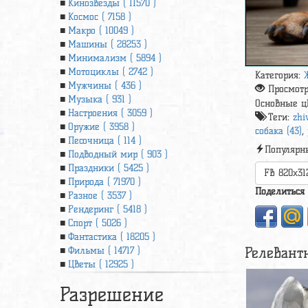
Кинозвезды ( 11570 )
Космос ( 7158 )
Макро ( 10049 )
Машины ( 28253 )
Минимализм ( 5894 )
Мотоциклы ( 2742 )
Категория:
Мужчины ( 436 )
Просмот
Музыка ( 931 )
Основные ц
Настроения ( 3059 )
Теги:
zhi
Оружие ( 3958 )
собака (43)
,
Песочница ( 114 )
Популярн
Подводный мир ( 903 )
Праздники ( 5425 )
FB 820x31
Природа ( 71970 )
Поделиться
Разное ( 3537 )
Рендеринг ( 5418 )
Спорт ( 5026 )
Фантастика ( 18205 )
Релевант
Фильмы ( 14717 )
Цветы ( 12925 )
Разрешение