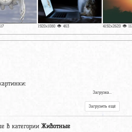
417
1920x1080
463
4192x2620
11
картинки:
Загрузка...
Загрузить ещё
е в категории
Животные