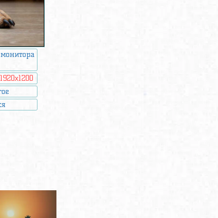
 монитора
:
1920x1200
гое
ся