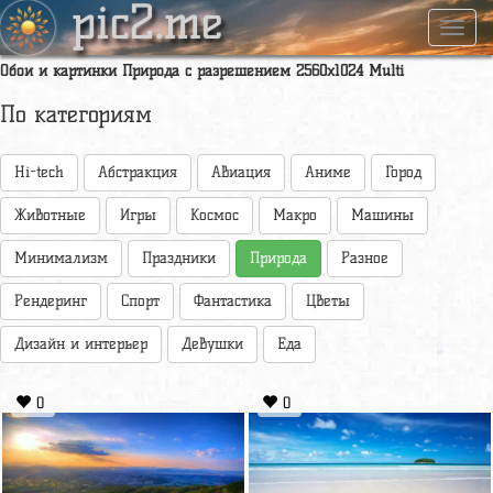
pic2.me
Навиг
Обои и картинки Природа с разрешением 2560x1024 Multi
По категориям
Hi-tech
Абстракция
Авиация
Аниме
Город
Животные
Игры
Космос
Макро
Машины
Минимализм
Праздники
Природа
Разное
Рендеринг
Спорт
Фантастика
Цветы
Дизайн и интерьер
Девушки
Еда
0
0