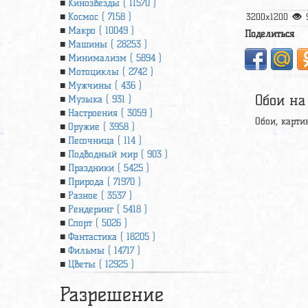
Кинозвезды ( 11570 )
Космос ( 7158 )
3200x1200
Макро ( 10049 )
Поделиться
Машины ( 28253 )
Минимализм ( 5894 )
Мотоциклы ( 2742 )
Мужчины ( 436 )
Обои на
Музыка ( 931 )
Настроения ( 3059 )
Обои, карти
Оружие ( 3958 )
Песочница ( 114 )
Подводный мир ( 903 )
Праздники ( 5425 )
Природа ( 71970 )
Разное ( 3537 )
Рендеринг ( 5418 )
Спорт ( 5026 )
Фантастика ( 18205 )
Фильмы ( 14717 )
Цветы ( 12925 )
Разрешение