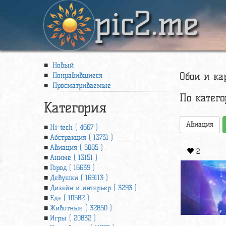
pic2.me
Новый
Обои и ка
Понравившиеся
Просматриваемые
По катег
Категория
Авиация
Hi-tech ( 4667 )
Абстракция ( 13731 )
Авиация ( 5085 )
2
Аниме ( 13151 )
Город ( 16639 )
Девушки ( 169113 )
Дизайн и интерьер ( 3293 )
Еда ( 10582 )
Животные ( 32850 )
Игры ( 20832 )