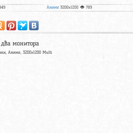
Аниме
949
3200x1200
789
 два монитора
нки, Аниме, 3200x1200 Multi