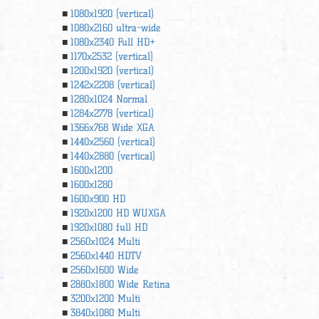
1080x1920 (vertical)
1080x2160 ultra-wide
1080x2340 Full HD+
1170x2532 (vertical)
1200x1920 (vertical)
1242x2208 (vertical)
1280x1024 Normal
1284x2778 (vertical)
1366х768 Wide XGA
1440x2560 (vertical)
1440x2880 (vertical)
1600x1200
1600x1280
1600x900 HD
1920x1200 HD WUXGA
1920х1080 full HD
2560x1024 Multi
2560x1440 HDTV
2560x1600 Wide
2880x1800 Wide Retina
3200x1200 Multi
3840x1080 Multi