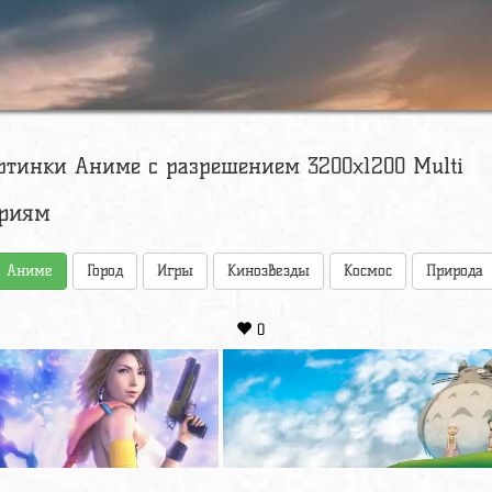
ртинки Аниме с разрешением 3200x1200 Multi
ориям
Аниме
Город
Игры
Кинозвезды
Космос
Природа
0