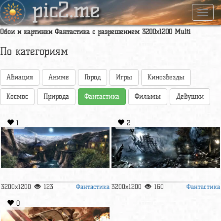
pic2.me
Навиг
Обои и картинки Фантастика с разрешением 3200x1200 Multi
По категориям
Авиация
Аниме
Город
Игры
Кинозвезды
Космос
Природа
Фантастика
Фильмы
Девушки
1
2
Фантастика
Фантастика
3200x1200
123
3200x1200
160
0