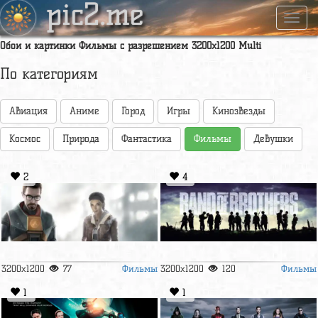
pic2.me
Навиг
Обои и картинки Фильмы с разрешением 3200x1200 Multi
По категориям
Авиация
Аниме
Город
Игры
Кинозвезды
Космос
Природа
Фантастика
Фильмы
Девушки
2
4
Фильмы
Фильмы
3200x1200
77
3200x1200
120
1
1