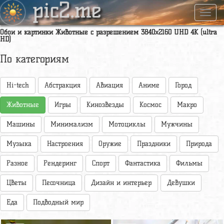
pic2.me
Навиг
Обои и картинки Животные с разрешением 3840x2160 UHD 4К (ultra
HD)
По категориям
Hi-tech
Абстракция
Авиация
Аниме
Город
Животные
Игры
Кинозвезды
Космос
Макро
Машины
Минимализм
Мотоциклы
Мужчины
Музыка
Настроения
Оружие
Праздники
Природа
Разное
Рендеринг
Спорт
Фантастика
Фильмы
Цветы
Песочница
Дизайн и интерьер
Девушки
Еда
Подводный мир