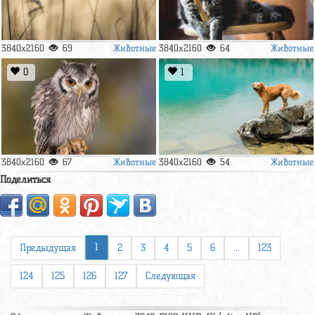
Животные
Животные
3840x2160
69
3840x2160
64
0
1
Животные
Животные
3840x2160
67
3840x2160
54
Поделиться
1
Предыдущая
2
3
4
5
6
...
123
124
125
126
127
Следующая