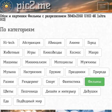
pic2.me
Навиг
Обои и картинки Фильмы с разрешением 3840x2160 UHD 4К (ultra
HD)
По категориям
Hi-tech
Абстракция
Авиация
Аниме
Город
Животные
Игры
Кинозвезды
Космос
Макро
Машины
Минимализм
Мотоциклы
Мужчины
Музыка
Настроения
Оружие
Праздники
Природа
Разное
Рендеринг
Спорт
Фантастика
Фильмы
Цветы
Песочница
Дизайн и интерьер
Девушки
Еда
Подводный мир