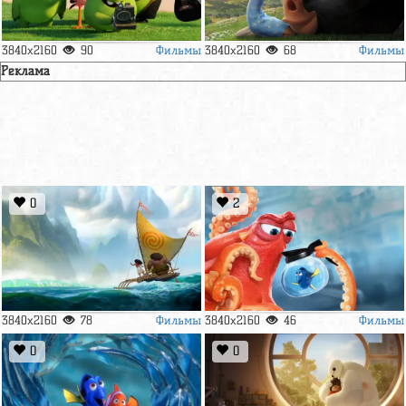
Фильмы
Фильмы
3840x2160
90
3840x2160
68
Реклама
0
2
Фильмы
Фильмы
3840x2160
78
3840x2160
46
0
0