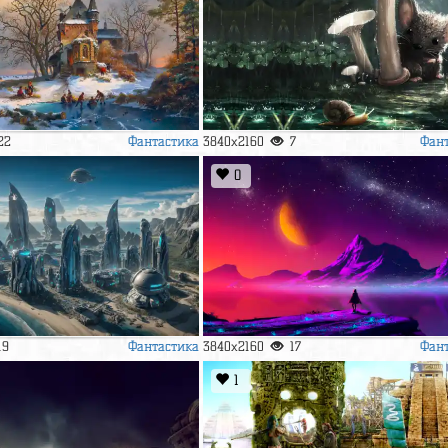
Фантастика
Фан
22
3840x2160
7
0
Фантастика
Фан
19
3840x2160
17
1