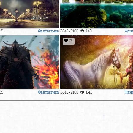
Фантастика
Фан
171
3840x2160
149
2
Фантастика
Фан
89
3840x2160
642