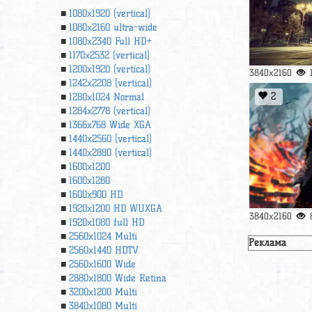
1080x1920 (vertical)
1080x2160 ultra-wide
1080x2340 Full HD+
1170x2532 (vertical)
1200x1920 (vertical)
3840x2160
1242x2208 (vertical)
2
1280x1024 Normal
1284x2778 (vertical)
1366х768 Wide XGA
1440x2560 (vertical)
1440x2880 (vertical)
1600x1200
1600x1280
1600x900 HD
1920x1200 HD WUXGA
3840x2160
1920х1080 full HD
2560x1024 Multi
Реклама
2560x1440 HDTV
2560x1600 Wide
2880x1800 Wide Retina
3200x1200 Multi
3840x1080 Multi