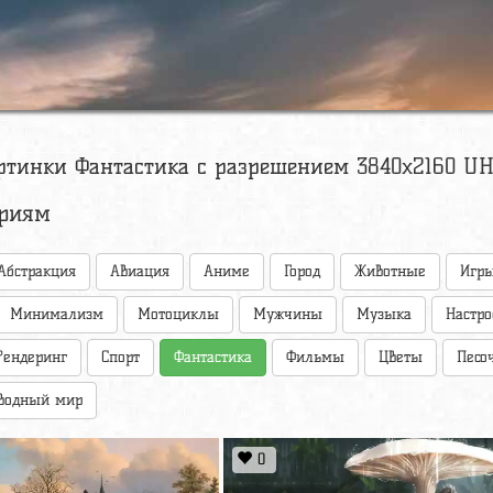
ртинки Фантастика с разрешением 3840x2160 UHD
ориям
Абстракция
Авиация
Аниме
Город
Животные
Игр
Минимализм
Мотоциклы
Мужчины
Музыка
Настр
Рендеринг
Спорт
Фантастика
Фильмы
Цветы
Песо
водный мир
0