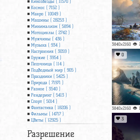
Кинозвезды ( 11570 )
Космос ( 7152 )
Макро ( 10049 )
Машины ( 28253 )
Минимализм ( 5894 )
Мотоциклы ( 2742 )
Мужчины ( 436 )
3840x2160
Музыка ( 934 )
Настроения ( 3059 )
0
Оружие ( 3954 )
Песочница ( 114 )
Подводный мир ( 905 )
Праздники ( 5425 )
Природа ( 71971 )
Разное ( 3540 )
Рендеринг ( 5413 )
Спорт ( 5014 )
Фантастика ( 18206 )
3840x2160
Фильмы ( 14717 )
3
Цветы ( 12925 )
Разрешение