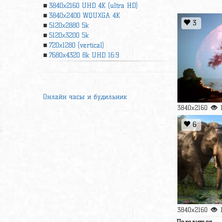
3840x2160 UHD 4К (ultra HD)
3840x2400 WQUXGA 4K
3
5120x2880 5k
5120x3200 5k
720x1280 (vertical)
7680x4320 8k UHD 16:9
Онлайн часы и будильник
3840x2160
6
3840x2160