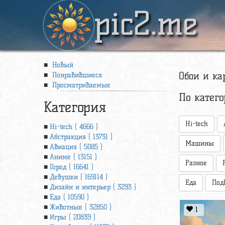
pic2.me
Новый
Обои и ка
Понравившиеся
Просматриваемые
По катег
Категория
Hi-tech
Hi-tech ( 4666 )
Абстракция ( 13731 )
Машины
Авиация ( 5085 )
Аниме ( 13151 )
Разное
Город ( 16641 )
Девушки ( 169114 )
Еда
Под
Дизайн и интерьер ( 3293 )
Еда ( 10590 )
Животные ( 32850 )
1
Игры ( 20839 )