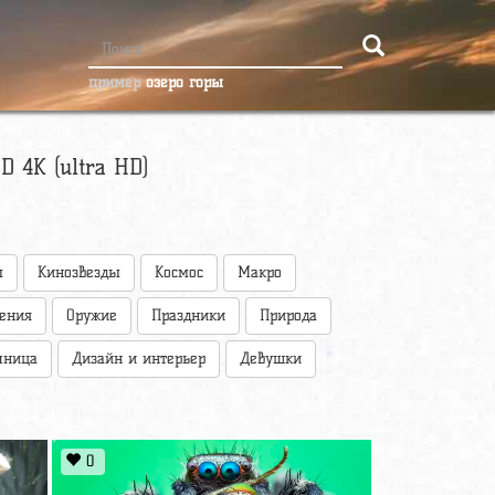
пример
озеро горы
 4К (ultra HD)
ы
Кинозвезды
Космос
Макро
оения
Оружие
Праздники
Природа
чница
Дизайн и интерьер
Девушки
0