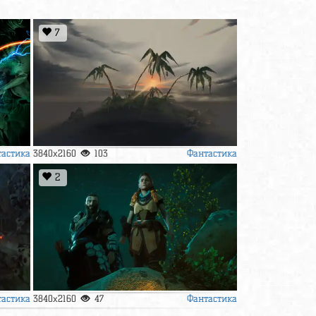
7
тастика
Фантастика
3840x2160
103
2
тастика
Фантастика
3840x2160
47