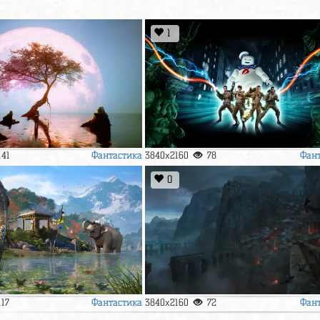
1
Фантастика
Фан
141
3840x2160
78
0
Фантастика
Фан
117
3840x2160
72