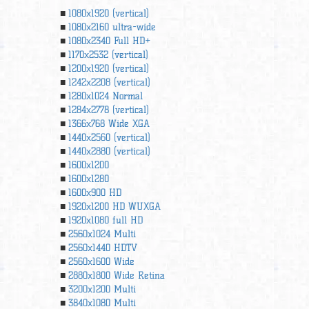
1080x1920 (vertical)
1080x2160 ultra-wide
1080x2340 Full HD+
1170x2532 (vertical)
1200x1920 (vertical)
1242x2208 (vertical)
1280x1024 Normal
1284x2778 (vertical)
1366х768 Wide XGA
1440x2560 (vertical)
1440x2880 (vertical)
1600x1200
1600x1280
1600x900 HD
1920x1200 HD WUXGA
1920х1080 full HD
2560x1024 Multi
2560x1440 HDTV
2560x1600 Wide
2880x1800 Wide Retina
3200x1200 Multi
3840x1080 Multi