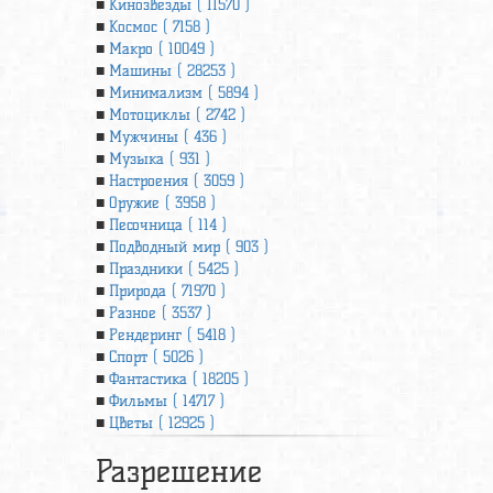
Кинозвезды ( 11570 )
Космос ( 7158 )
Макро ( 10049 )
Машины ( 28253 )
Минимализм ( 5894 )
Мотоциклы ( 2742 )
Мужчины ( 436 )
Музыка ( 931 )
Настроения ( 3059 )
Оружие ( 3958 )
Песочница ( 114 )
Подводный мир ( 903 )
Праздники ( 5425 )
Природа ( 71970 )
Разное ( 3537 )
Рендеринг ( 5418 )
Спорт ( 5026 )
Фантастика ( 18205 )
Фильмы ( 14717 )
Цветы ( 12925 )
Разрешение