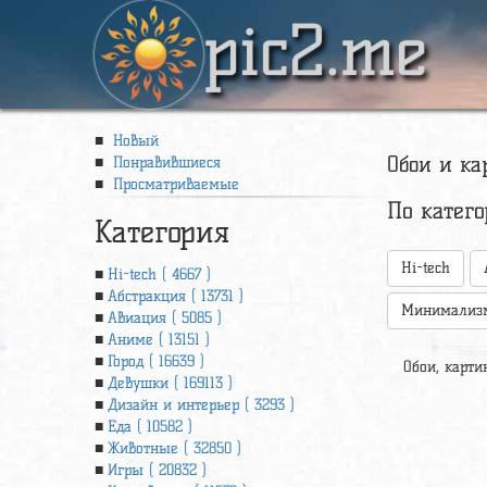
pic2.me
Новый
Обои и ка
Понравившиеся
Просматриваемые
По катег
Категория
Hi-tech
Hi-tech ( 4667 )
Абстракция ( 13731 )
Минимализ
Авиация ( 5085 )
Аниме ( 13151 )
Город ( 16639 )
Обои, картин
Девушки ( 169113 )
Дизайн и интерьер ( 3293 )
Еда ( 10582 )
Животные ( 32850 )
Игры ( 20832 )