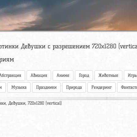
ртинки Девушки с разрешением 720x1280 (vertica
ориям
Абстракция
Авиация
Аниме
Город
Животные
Игр
м
Музыка
Праздники
Природа
Рендеринг
Фантаст
ки, Девушки, 720x1280 (vertical)