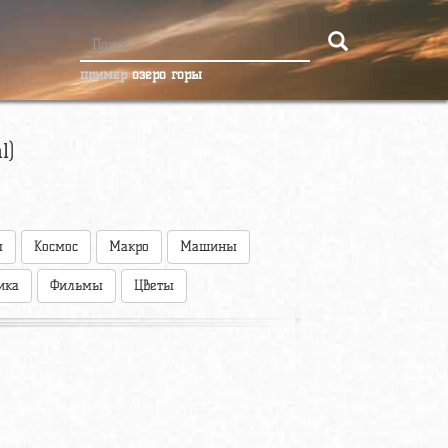
пример
озеро горы
l)
ы
Космос
Макро
Машины
ика
Фильмы
Цветы