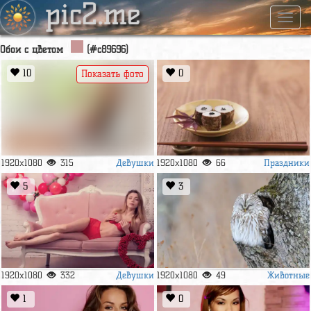
pic2.me
Навиг
Обои с цветом
(#c89696)
10
0
Показать фото
Девушки
Праздники
1920x1080
315
1920x1080
66
5
3
Девушки
Животные
1920x1080
332
1920x1080
49
1
0