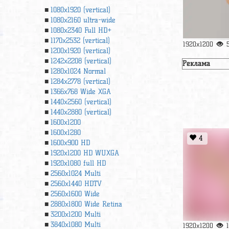
1080x1920 (vertical)
1080x2160 ultra-wide
1080x2340 Full HD+
1170x2532 (vertical)
1920x1200
1200x1920 (vertical)
1242x2208 (vertical)
Реклама
1280x1024 Normal
1284x2778 (vertical)
1366х768 Wide XGA
1440x2560 (vertical)
1440x2880 (vertical)
1600x1200
1600x1280
4
1600x900 HD
1920x1200 HD WUXGA
1920х1080 full HD
2560x1024 Multi
2560x1440 HDTV
2560x1600 Wide
2880x1800 Wide Retina
3200x1200 Multi
3840x1080 Multi
1920x1200