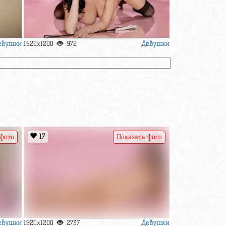
евушки
Девушки
1920x1200
972
17
 фото
Показать фото
евушки
Девушки
1920x1200
2737