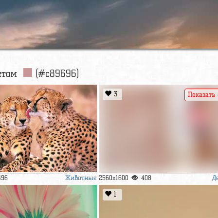
ветом
(#c89696)
3
Показать
Животные
Д
496
2560x1600
408
1