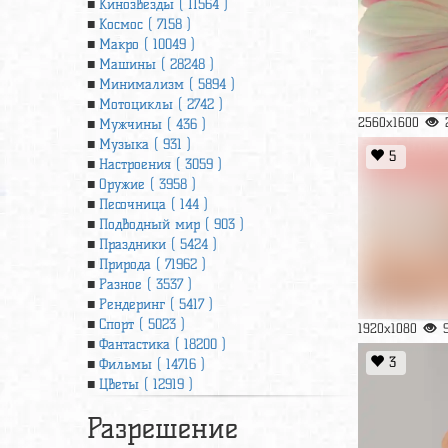
Кинозвезды ( 11564 )
Космос ( 7158 )
Макро ( 10049 )
Машины ( 28248 )
Минимализм ( 5894 )
Мотоциклы ( 2742 )
2560x1600
Мужчины ( 436 )
Музыка ( 931 )
5
Настроения ( 3059 )
Оружие ( 3958 )
Песочница ( 144 )
Подводный мир ( 903 )
Праздники ( 5424 )
Природа ( 71962 )
Разное ( 3537 )
Рендеринг ( 5417 )
Спорт ( 5023 )
1920x1080
Фантастика ( 18200 )
3
Фильмы ( 14716 )
Цветы ( 12919 )
Разрешение