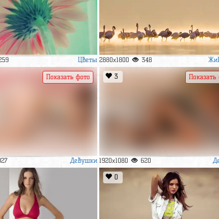
Цветы
Жи
259
2880x1800
348
3
Показать фото
Показать
Девушки
Д
927
1920x1080
620
0