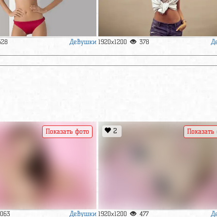
Девушки
Д
528
1920x1200
378
2
Показать фото
Показать
Девушки
Д
1063
1920x1200
477