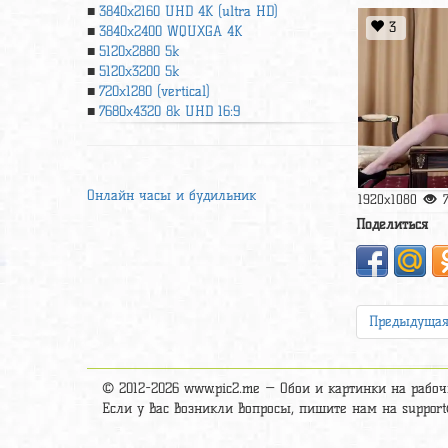
3840x2160 UHD 4К (ultra HD)
3
3840x2400 WQUXGA 4K
5120x2880 5k
5120x3200 5k
720x1280 (vertical)
7680x4320 8k UHD 16:9
Онлайн часы и будильник
1920x1080
Поделиться
Предыдуща
© 2012-2026 www.pic2.me — Обои и картинки на рабоч
Если у вас возникли вопросы, пишите нам на
suppor