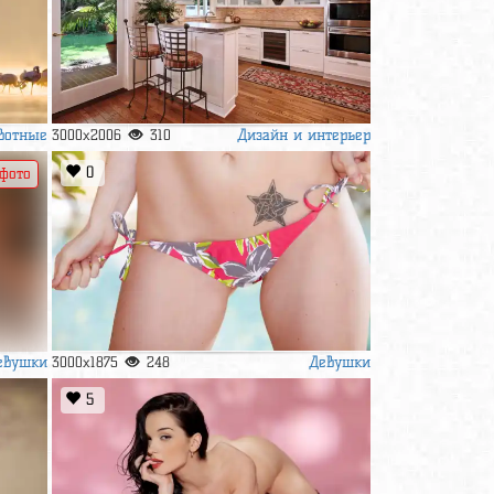
вотные
Дизайн и интерьер
3000x2006
310
0
 фото
евушки
Девушки
3000x1875
248
5