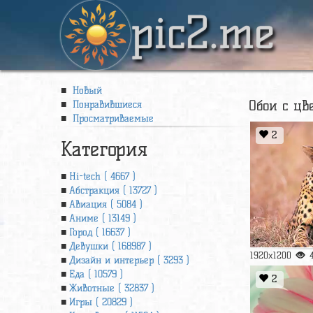
pic2.me
Новый
Обои с ц
Понравившиеся
Просматриваемые
2
Категория
Hi-tech ( 4667 )
Абстракция ( 13727 )
Авиация ( 5084 )
Аниме ( 13149 )
Город ( 16637 )
Девушки ( 168987 )
1920x1200
Дизайн и интерьер ( 3293 )
Еда ( 10579 )
2
Животные ( 32837 )
Игры ( 20829 )