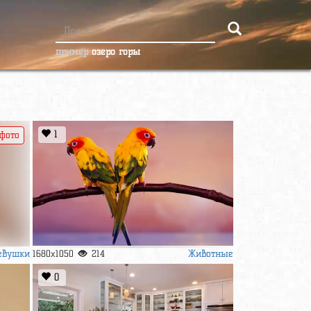
пример
озеро горы
1
 фото
евушки
Животные
1680x1050
214
0