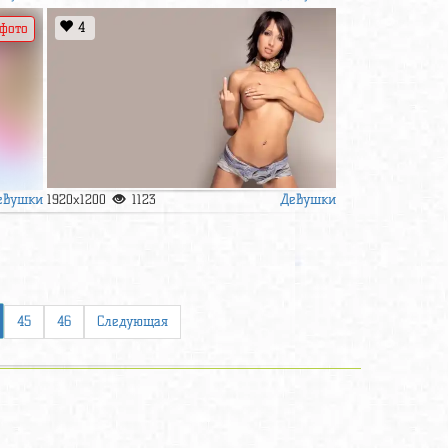
4
 фото
евушки
Девушки
1920x1200
1123
45
46
Следующая