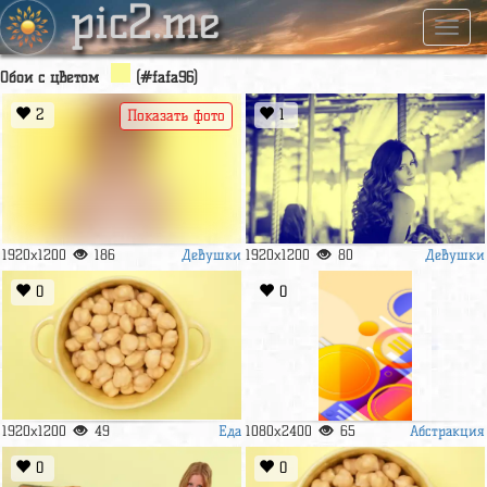
pic2.me
Навиг
Обои с цветом
(#fafa96)
2
1
Показать фото
Девушки
Девушки
1920x1200
186
1920x1200
80
0
0
Еда
Абстракция
1920x1200
49
1080x2400
65
0
0