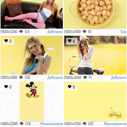
Девушки
Еда
1920x1200
113
1920x1080
81
0
6
Девушки
Девушки
1920x1080
138
2560x1600
71
0
0
Минимализм
Минимализм
1080x2280
124
1920x1200
122