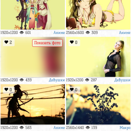
Аниме
Аниме
1920x1200
601
2560x1600
309
2
0
Показать фото
Девушки
Девушки
1920x1200
439
1920x1200
287
0
0
Аниме
Макро
1920x1200
583
2560x1440
139