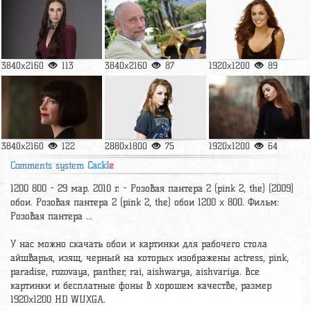
3840x2160
113
3840x2160
87
1920x1200
89
3840x2160
122
2880x1800
75
1920x1200
64
Comments system
Cackl
e
1200 800 - 29 мар. 2010 г. - Розовая пантера 2 (pink 2, the) (2009)
обои. Розовая пантера 2 (pink 2, the) обои 1200 x 800. Фильм:
Розовая пантера ...
У нас можно скачать обои и картинки для рабочего стола
айшварья, изящ, черный на которых изображены actress, pink,
paradise, rozovaya, panther, rai, aishwarya, aishvariya. Все
картинки и бесплатные фоны в хорошем качестве, размер
1920x1200 HD WUXGA.