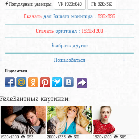
Популярные размеры:
VK 1920x640
FB 820x312
Скачать
для вашего монитора :
896x896
Скачать
оригинал :
1920x1200
Выбрать другое
Пожаловаться
Поделиться
Релевантные картинки:
1920x1200
353
2000x1333
331
1920x1200
309