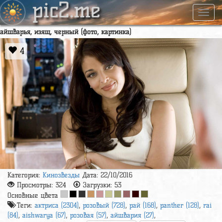
pic2.me
Навиг
айшварья, изящ, черный (фото, картинка)
4
Категория:
Кинозвезды
Дата: 22/10/2016
Просмотры:
324
Загрузки:
53
Основные цвета
Теги:
актриса (2304)
,
розовый (728)
,
рай (168)
,
panther (128)
,
rai
(84)
,
aishwarya (67)
,
розовая (57)
,
айшвария (27)
,